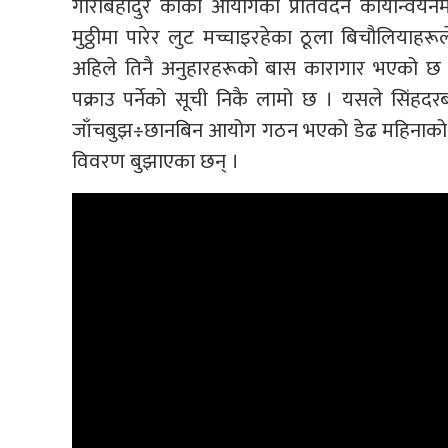
गौरीबहादुर कार्की आयोगको प्रतिवेदन कार्यान्वयन
मुठ्ठीमा पारेर लुट मच्चाइरहेका ठूला बिचौलियाहरू
अहिले तिनै अनुहारहरूको बास कारागार भएको छ ।
पक्राउ पर्नेको सूची निकै लामो छ । यसले सिंहदरब
जाँचबुझ÷छानबिन आयोग गठन भएको डेढ महिनाको 
विवरण बुझाएका छन् ।