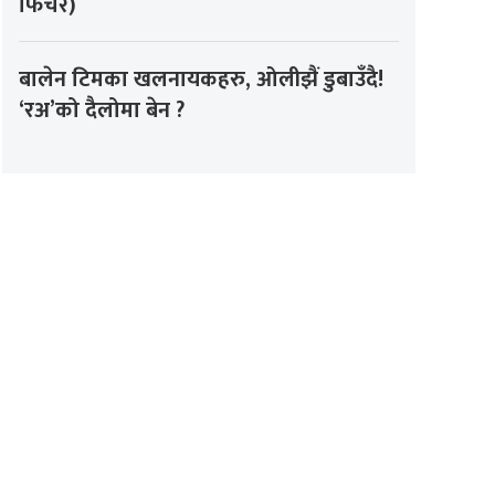
फिचर)
बालेन टिमका खलनायकहरु, ओलीझैं डुबाउँदै!
‘रअ’को दैलोमा बेन ?