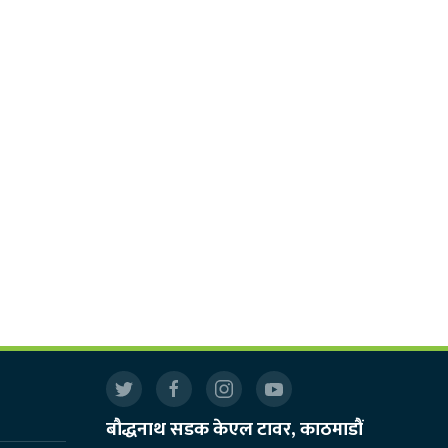
बौद्धनाथ सडक केएल टावर, काठमाडौं