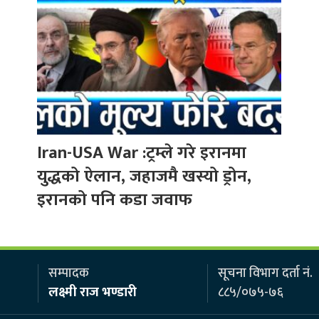
Iran-USA War :ट्रम्ले गरे इरानमा
युद्धको ऐलान, जहाजमै खस्यो ड्रोन,
इरानको पनि कडा जवाफ
सम्पादक
सूचना विभाग दर्ता नं.
लक्ष्मी राज भण्डारी
८८५/०७५-७६