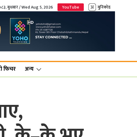
२०८३, बुधबार / Wed Aug 5, 2026
YouTube
युनिकोड
ो फिचर
अन्य
गाए,
ी, के–के भए