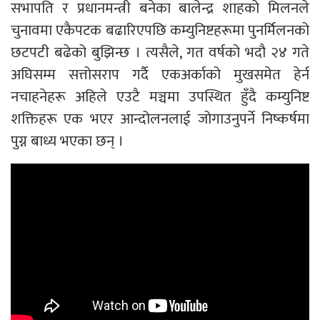
सभापति र प्रधानमन्त्री बनेका बालेन्द्र शाहको मिलनले
चुनावमा एकैपटक बढारिएपछि कम्युनिष्टहरूमा पुनर्मिलनको
छटपटी बढेको बुझिन्छ । त्यसैले, गत वर्षको भदौ २४ गते
अघिसम्म सत्तोसराप गर्दै एकअर्काको मुखसमेत हेर्न
नचाहनेहरू अहिले एउटै मञ्चमा उपस्थित हुँदै कम्युनिष्ट
शक्तिहरू एक भएर आन्दोलनलाई जोगाउनुपर्ने निष्कर्षमा
पुग्न बाध्य भएका छन् ।