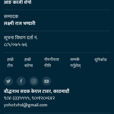
आङ काजी शेर्पा
सम्पादक
लक्ष्मी राज भण्डारी
सूचना विभाग दर्ता नं.
८८५/०७५-७६
हाम्रो
हाम्रो
गोपनीयता
सम्पर्क
यूनिकोड
टीम
बारेमा
नीति
गर्नुहोस्
बौद्धनाथ सडक केएल टावर, काठमाडौं
९८४-३३३५५५५, ९८०१२८०६४२
yohotvhd@gmail.com