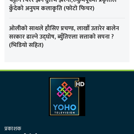
चट्टान चिरेर झर्ने दुर्लभ झरना,रुकुमपूर्वमा प्रकृतिले
कुँदेको अनुपम कलाकृति (फोटो फिचर)
ओलीको साथले हौसिए प्रचण्ड, लाखौँ उतारेर बालेन
सरकार ढाल्ने उद्घोष, ब्युँतिएला सत्ताको सपना ?
(भिडियो सहित)
प्रकाशक