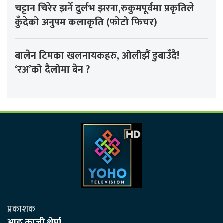
चट्टान चिरेर झर्ने दुर्लभ झरना,रुकुमपूर्वमा प्रकृतिले
कुँदेको अनुपम कलाकृति (फोटो फिचर)
बालेन टिमका खलनायकहरु, ओलीझैं डुबाउँदै!
‘रअ’को दैलोमा बेन ?
प्रकाशक
आङ काजी शेर्पा