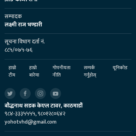
सम्पादक
लक्ष्मी राज भण्डारी
सूचना विभाग दर्ता नं.
८८५/०७५-७६
हाम्रो
हाम्रो
गोपनीयता
सम्पर्क
यूनिकोड
टीम
बारेमा
नीति
गर्नुहोस्
बौद्धनाथ सडक केएल टावर, काठमाडौं
९८४-३३३५५५५, ९८०१२८०६४२
yohotvhd@gmail.com