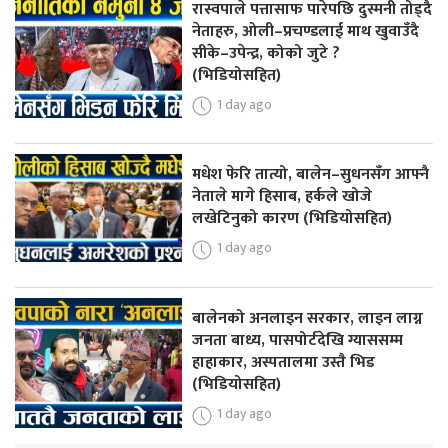
रास्वपाले पत्तासाफ पारेपछि दुस्मनी तोड्दै
नेताहरु, ओली–प्रचण्डलाई माथ खुवाउँदै
सीके–उपेन्द्र, कोको जुटे ?
(भिडियोसहित)
1 day ago
मधेश फेरि तात्यो, बालेन–सुधनसँग आफ्नै
नेताले मागे हिसाब, हर्कले खोजे
लखेटिनुको कारण (भिडियोसहित)
1 day ago
बालेनको अनलाइन सरकार, लाइन लाग्न
जनता बाध्य, पासपोर्टदेखि ग्याससम्म
हाहाकार, अस्पतालमा उस्तै भिड
(भिडियोसहित)
1 day ago