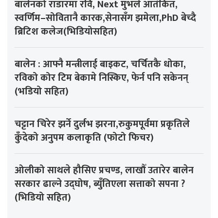
बालेनको राडारमा रवि, Next मुभले आतंकित,
स्वर्णिम–सोवितानै कारक,सेनासँग झमेला,PhD बेच्दै
ब्रिटिश कलेज(भिडियोसहित)
बालेन : आफ्नै मन्त्रीलाई बाइकट, चर्चितकै धोका,
रविको कोर टिम बेकामे निस्किए, फेर्न पनि सकेनन्
(भडियो सहित)
चट्टान चिरेर झर्ने दुर्लभ झरना,रुकुमपूर्वमा प्रकृतिले
कुँदेको अनुपम कलाकृति (फोटो फिचर)
ओलीको साथले हौसिए प्रचण्ड, लाखौँ उतारेर बालेन
सरकार ढाल्ने उद्घोष, ब्युँतिएला सत्ताको सपना ?
(भिडियो सहित)