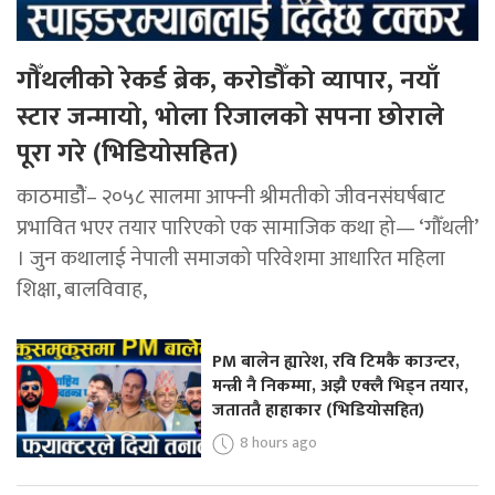
गौँथलीको रेकर्ड ब्रेक, करोडौँको व्यापार, नयाँ
स्टार जन्मायो, भोला रिजालको सपना छोराले
पूरा गरे (भिडियोसहित)
काठमाडोैं– २०५८ सालमा आफ्नी श्रीमतीको जीवनसंघर्षबाट
प्रभावित भएर तयार पारिएको एक सामाजिक कथा हो— ‘गौँथली’
। जुन कथालाई नेपाली समाजको परिवेशमा आधारित महिला
शिक्षा, बालविवाह,
PM बालेन ह्यारेश, रवि टिमकै काउन्टर,
मन्त्री नै निकम्मा, अझै एक्लै भिड्न तयार,
जताततै हाहाकार (भिडियोसहित)
8 hours ago