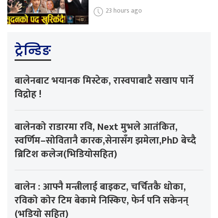
23 hours ago
ट्रेन्डिङ
बालेनबाट भयानक मिस्टेक, रास्वपाबाटै सखाप पार्ने
विद्रोह !
बालेनको राडारमा रवि, Next मुभले आतंकित,
स्वर्णिम–सोवितानै कारक,सेनासँग झमेला,PhD बेच्दै
ब्रिटिश कलेज(भिडियोसहित)
बालेन : आफ्नै मन्त्रीलाई बाइकट, चर्चितकै धोका,
रविको कोर टिम बेकामे निस्किए, फेर्न पनि सकेनन्
(भडियो सहित)