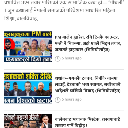
प्रभावित भएर तयार पारिएको एक सामाजिक कथा हो— ‘गौँथली’
। जुन कथालाई नेपाली समाजको परिवेशमा आधारित महिला
शिक्षा, बालविवाह,
PM बालेन ह्यारेश, रवि टिमकै काउन्टर,
मन्त्री नै निकम्मा, अझै एक्लै भिड्न तयार,
जताततै हाहाकार (भिडियोसहित)
5 hours ago
शशांक–गगनकै टक्कर, बिपीकै नाममा
लडाइँ, देउवाको भव्य स्वागत, सर्वोच्चको
आदेशले चर्कियो विवाद (भिडियोसहित)
5 hours ago
बालेनबाट भयानक मिस्टेक, रास्वपाबाटै
सखाप पार्ने विद्रोह !