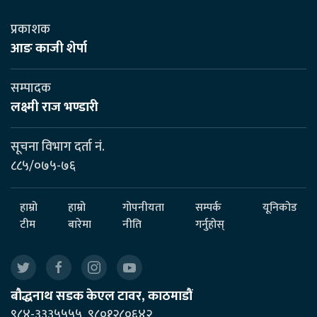
प्रकाशक
आङ काजी शेर्पा
सम्पादक
लक्ष्मी राज भण्डारी
सूचना विभाग दर्ता नं.
८८५/०७५-७६
हाम्रो
हाम्रो
गोपनीयता
सम्पर्क
यूनिकोड
टीम
बारेमा
नीति
गर्नुहोस्
बौद्धनाथ सडक केएल टावर, काठमाडौं
९८४-३३३५५५५, ९८०१२८०६४२