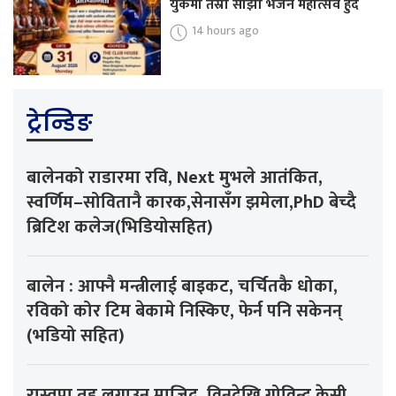
युकेमा तेस्रो साझा भजन महोत्सव हुँदै
14 hours ago
ट्रेन्डिङ
बालेनको राडारमा रवि, Next मुभले आतंकित,
स्वर्णिम–सोवितानै कारक,सेनासँग झमेला,PhD बेच्दै
ब्रिटिश कलेज(भिडियोसहित)
बालेन : आफ्नै मन्त्रीलाई बाइकट, चर्चितकै धोका,
रविको कोर टिम बेकामे निस्किए, फेर्न पनि सकेनन्
(भडियो सहित)
रास्वपा तह लगाउन माजिद, विनुदेखि गोविन्द केसी