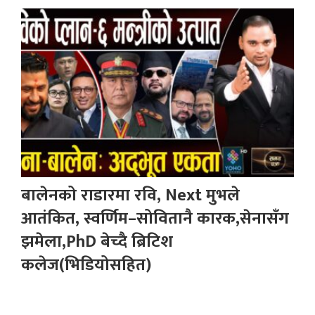
बालेनको राडारमा रवि, Next मुभले
आतंकित, स्वर्णिम–सोवितानै कारक,सेनासँग
झमेला,PhD बेच्दै ब्रिटिश
कलेज(भिडियोसहित)