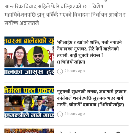
आन्तरिक विवाद अहिले फेरि बल्झिएको छ । विशेष
महाधिवेशनपछि झन् चर्किँदै गएको विवादमा निर्वाचन आयोग र
सर्वोच्च अदालतले
‘सीआईए र रअ’को शक्ति, पत्तो नपाउने
नेपालका गुप्तचर, सेटै फेर्ने बालेनको
तयारी, कहाँ चुक्यो संयन्त्र ?
((भिडियोसहित)
2 hours ago
गृहमन्त्री सुधनको सनक, जवाफमै हप्काए,
कांग्रेसले थर्काएपछि लुरुक्क भएर मागे
माफी, चौतर्फी दबाबमा (भिडियोसहित)
2 hours ago