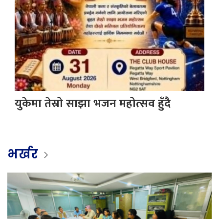
युकेमा तेस्रो साझा भजन महोत्सव हुँदै
भर्खर