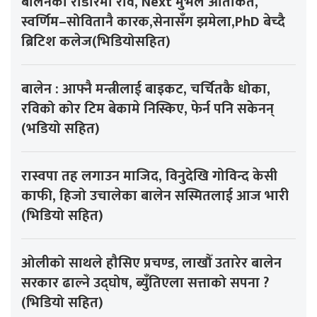
बालेनको राडारमा रवि, Next मुभले आतंकित,
स्वर्णिम–सोवितानै कारक,सेनासँग झमेला,PhD बेच्दै
ब्रिटिश कलेज(भिडियोसहित)
बालेन : आफ्नै मन्त्रीलाई बाइकट, चर्चितकै धोका,
रविको कोर टिम बेकामे निस्किए, फेर्न पनि सकेनन्
(भडियो सहित)
रास्वपा तह लगाउन माजिद, विनुदेखि गोविन्द केसी
काफी, हिजो उचालेका बालेन सस्मितलाई आज भारी
(भिडियो सहित)
ओलीको साथले हौसिए प्रचण्ड, लाखौँ उतारेर बालेन
सरकार ढाल्ने उद्घोष, ब्युँतिएला सत्ताको सपना ?
(भिडियो सहित)