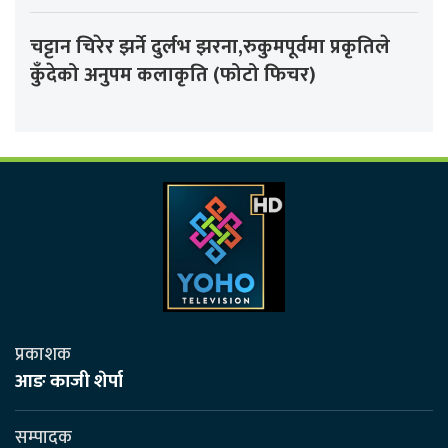
चट्टान चिरेर झर्ने दुर्लभ झरना,रुकुमपूर्वमा प्रकृतिले
कुँदेको अनुपम कलाकृति (फोटो फिचर)
प्रकाशक
आङ काजी शेर्पा
सम्पादक