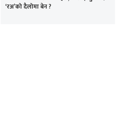
‘रअ’को दैलोमा बेन ?