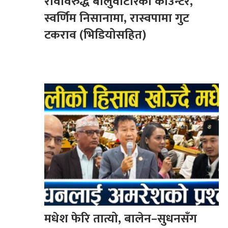
रविविरुद्ध बालुवाटारको काउन्टर,
स्वर्णिम निसानामा, रास्वपामा गुट
टकराव (भिडियोसहित)
मधेश फेरि तात्यो, बालेन–सुधनसँग