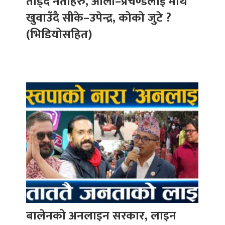
तोड्दै नेताहरु, ओली–प्रचण्डलाई माथ
खुवाउँदै सीके–उपेन्द्र, कोको जुटे ?
(भिडियोसहित)
बालेनको अनलाइन सरकार, लाइन