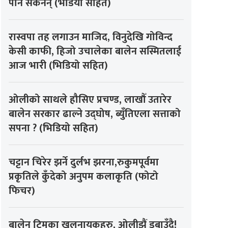
पनि सकेनन् (भडियो सहित)
रास्वपा तह लगाउन माजिद, विनुदेखि गोविन्द
केसी काफी, हिजो उचालेका बालेन सस्मितलाई
आज भारी (भिडियो सहित)
ओलीको साथले हौसिए प्रचण्ड, लाखौँ उतारेर
बालेन सरकार ढाल्ने उद्घोष, ब्युँतिएला सत्ताको
सपना ? (भिडियो सहित)
चट्टान चिरेर झर्ने दुर्लभ झरना,रुकुमपूर्वमा
प्रकृतिले कुँदेको अनुपम कलाकृति (फोटो
फिचर)
बालेन टिमका खलनायकहरु, ओलीझैं डुबाउँदै!