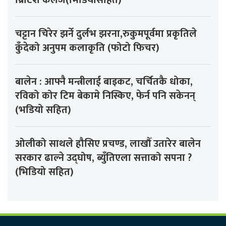
ब्रिटिश कलेज(भिडियोसहित)
चट्टान चिरेर झर्ने दुर्लभ झरना,रुकुमपूर्वमा प्रकृतिले
कुँदेको अनुपम कलाकृति (फोटो फिचर)
बालेन : आफ्नै मन्त्रीलाई बाइकट, चर्चितकै धोका,
रविको कोर टिम बेकामे निस्किए, फेर्न पनि सकेनन्
(भडियो सहित)
ओलीको साथले हौसिए प्रचण्ड, लाखौँ उतारेर बालेन
सरकार ढाल्ने उद्घोष, ब्युँतिएला सत्ताको सपना ?
(भिडियो सहित)