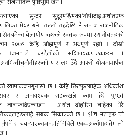
ुनै राजनीतिक पृष्ठिभूमि छैन ।
एका सुन्दर सुदूरपश्चिमका‘गोपीदाइ’अर्थातउर्फ
रपालिका मेयर बने। तल्लो तहदेखि नै समाज राजनीतिक
्रसितबनेका बेलायीपात्रहरुले स्वतन्त्र रुपमा स्थानीयतहको
्वाचन २०७९ केहि ओझपूर्ण र अर्थपूर्ण रह्यो । दोस्रो
एको छ ।जनताले घरदैलोको अविभावकपाएकाछन ।
अनगिन्तीचुनौतीहरुको पार लगाउँदै आफ्नो योजनामार्फत
गरेको व्यापाकजनगुनासो छ । केहि छिटफुटबाहेक अधिकांश
यू टावर र अनावश्यक सडकखन्ने काम हेरे पुग्छ।
्फत जावाफदिएकाछन । अर्थात दोहोरिन चाहेका धेरै
ाजनीतिकदलहरुलाई सबक सिकाएको छ । शीर्ष नेताहरु यो
र्नुपर्ने र चयनभएकाजनप्रतिनिधिले एक–अर्कामाहातेमालो
 छ ।