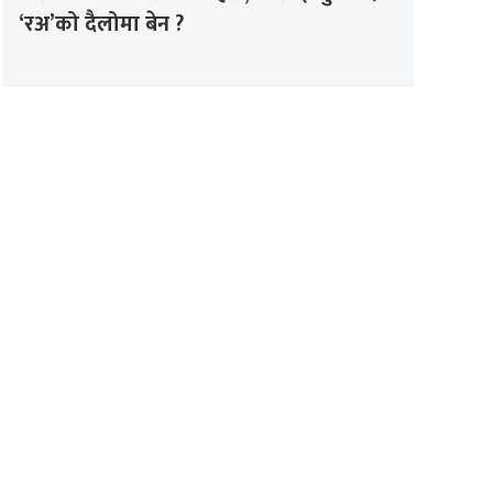
‘रअ’को दैलोमा बेन ?