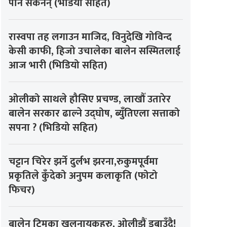
पनि सकेनन् (भडियो सहित)
रास्वपा तह लगाउन माजिद, विनुदेखि गोविन्द
केसी काफी, हिजो उचालेका बालेन सस्मितलाई
आज भारी (भिडियो सहित)
ओलीको साथले हौसिए प्रचण्ड, लाखौँ उतारेर
बालेन सरकार ढाल्ने उद्घोष, ब्युँतिएला सत्ताको
सपना ? (भिडियो सहित)
चट्टान चिरेर झर्ने दुर्लभ झरना,रुकुमपूर्वमा
प्रकृतिले कुँदेको अनुपम कलाकृति (फोटो
फिचर)
बालेन टिमका खलनायकहरु, ओलीझैं डुबाउँदै!