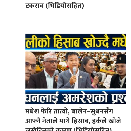
टकराव (भिडियोसहित)
मधेश फेरि तात्यो, बालेन–सुधनसँग
आफ्नै नेताले मागे हिसाब, हर्कले खोजे
लखेटिनुको कारण (भिडियोसहित)