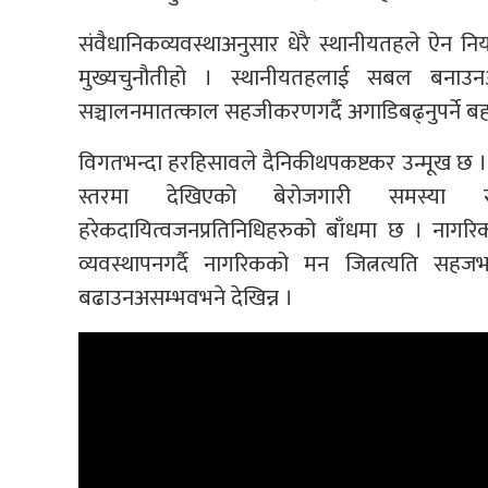
संवैधानिकव्यवस्थाअनुसार धेरै स्थानीयतहले ऐन न
मुख्यचुनौतीहो । स्थानीयतहलाई सबल बनाउ
सञ्चालनमातत्काल सहजीकरणगर्दै अगाडिबढ्नुपर्ने ब
विगतभन्दा हरहिसावले दैनिकीथपकष्टकर उन्मूख छ । महं
स्तरमा देखिएको बेरोजगारी समस्या स
हरेकदायित्वजनप्रतिनिधिहरुको बाँधमा छ । नागरि
व्यवस्थापनगर्दै नागरिकको मन जित्नत्यति सहज
बढाउनअसम्भवभने देखिन्न ।