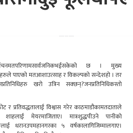
वाचनमतपरिणामसार्वजनिकभईसकेको छ । मुख्य
ादलहरुले पाएको मतआशाउत्साह र विकल्पको सन्देशहो । तर
तिनिधिहरु खरो उत्रिन सक्छन्?जनप्रतिनिधिकस्तो
ोट र प्रतिवद्धतालाई विश्वास गरेर काठमाडौकामतदाताले
्द्र शाहलाई मेयरमाजिताए। मात्रशुद्धपीउने पानीको
्पाङलाई धरानउपमहानगरका ५ वर्षकालागिजिम्मालगाए।