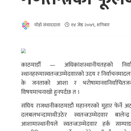
योहो संवाददाता
१४ जेष्ठ २०७९, शनिबार
काठमाडौँ — अधिकांशस्थानीयतहको निर्
स्थानहरुमास्वतन्त्रउम्मेदवारको उदय र निर्वाचनम
के जनताको आशा र भरोषामानवनिर्वाचितजनप्र
विषयमाचनाखो हुनपर्दछ त ।
संघिय राजधानीकाठमाडौ महानगरको मुहार फेर्ने अठ
दलबलभन्दामाथीउठेर स्वतन्त्रउम्मेदवार बालेन
आशामास्थानीयले स्वतन्त्रउम्मेदवार हर्क साम