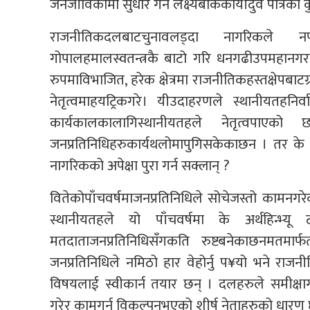
जनजीविकामा सुधार गर्ने लक्ष्यबोकेकायीदुवै पात्रको क
राजनीतिकदलबाटचुनावलड्दा नागरिकले नपत्या
गोपालहमालस्वतन्त्रकै बाटो गरि धनगढीउपमहानग
रुपमाविभाजित, हरेक क्षेत्रमा राजनीतिकहस्तक्षेपबाटग
नेतृत्वमाहयट्रिकगरे। यीउदाहरणले स्थानीयतहनिर
कार्यकालकालागिस्थानीयतहले नेतृत्वपा
जनप्रतिनिधिहरुकार्यथलोमापुगिसकेकाछन । तर के 
नागरिकको अपेक्षा पुरा गर्न सक्लान् ?
वितेकोपाँचवर्षमाजनप्रतिनिधिले सोचेजस्तो कामन
स्थानीयतहले यो पाँचवर्षमा के अर्थहिन्भ्
मतदाताजनप्रतिनिधिसँगकति रुष्टबनेकाछनमतमार
जनप्रतिनिधिले नमिठो हार वेहोर्नु प¥यो भने र
विषयलाई स्वीकार्न तयार छन् । दलहरुले समीक्षाग
गरेर कामगर्नु विकल्पनभएको शीर्ष नेताहरुको धारण