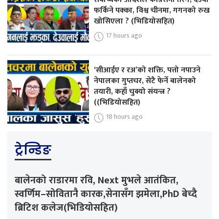
फर्किने पक्का, विश्व चीनमा, गगनको रुख
खोसिएला ? (भिडियोसहित)
17 hours ago
‘सीआईए र रअ’को शक्ति, पत्तो नपाउने
नेपालका गुप्तचर, सेटै फेर्ने बालेनको
तयारी, कहाँ चुक्यो संयन्त्र ?
((भिडियोसहित)
18 hours ago
ट्रेन्डिङ
बालेनको राडारमा रवि, Next मुभले आतंकित,
स्वर्णिम–सोवितानै कारक,सेनासँग झमेला,PhD बेच्दै
ब्रिटिश कलेज(भिडियोसहित)