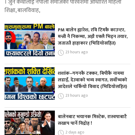
। जुन कथालाई नेपाली समाजको परिवेशमा आधारित महिला
शिक्षा, बालविवाह,
PM बालेन ह्यारेश, रवि टिमकै काउन्टर,
मन्त्री नै निकम्मा, अझै एक्लै भिड्न तयार,
जताततै हाहाकार (भिडियोसहित)
23 hours ago
शशांक–गगनकै टक्कर, बिपीकै नाममा
लडाइँ, देउवाको भव्य स्वागत, सर्वोच्चको
आदेशले चर्कियो विवाद (भिडियोसहित)
23 hours ago
बालेनबाट भयानक मिस्टेक, रास्वपाबाटै
सखाप पार्ने विद्रोह !
2 days ago