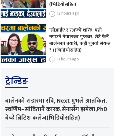
(भिडियोसहित)
12 hours ago
‘सीआईए र रअ’को शक्ति, पत्तो
नपाउने नेपालका गुप्तचर, सेटै फेर्ने
बालेनको तयारी, कहाँ चुक्यो संयन्त्र
? ((भिडियोसहित)
13 hours ago
ट्रेन्डिङ
बालेनको राडारमा रवि, Next मुभले आतंकित,
स्वर्णिम–सोवितानै कारक,सेनासँग झमेला,PhD
बेच्दै ब्रिटिश कलेज(भिडियोसहित)