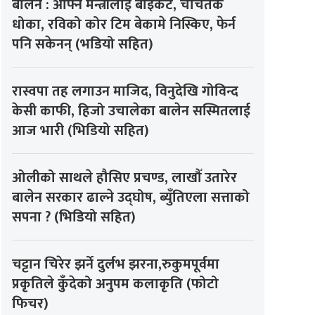
बालेन : आफ्नै मन्त्रीलाई बाइकट, चर्चितकै
धोका, रविको कोर टिम बेकामे निस्किए, फेर्न
पनि सकेनन् (भडियो सहित)
रास्वपा तह लगाउन माजिद, विनुदेखि गोविन्द
केसी काफी, हिजो उचालेका बालेन सस्मितलाई
आज भारी (भिडियो सहित)
ओलीको साथले हौसिए प्रचण्ड, लाखौँ उतारेर
बालेन सरकार ढाल्ने उद्घोष, ब्युँतिएला सत्ताको
सपना ? (भिडियो सहित)
चट्टान चिरेर झर्ने दुर्लभ झरना,रुकुमपूर्वमा
प्रकृतिले कुँदेको अनुपम कलाकृति (फोटो
फिचर)