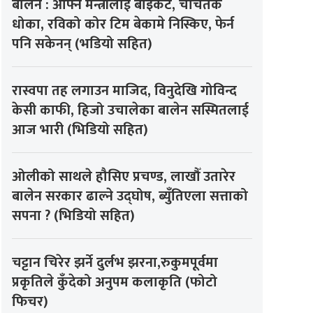
बालेन : आफ्नै मन्त्रीलाई बाइकट, चर्चितकै
धोका, रविको कोर टिम बेकामे निस्किए, फेर्न
पनि सकेनन् (भडियो सहित)
रास्वपा तह लगाउन माजिद, विनुदेखि गोविन्द
केसी काफी, हिजो उचालेका बालेन सस्मितलाई
आज भारी (भिडियो सहित)
ओलीको साथले हौसिए प्रचण्ड, लाखौँ उतारेर
बालेन सरकार ढाल्ने उद्घोष, ब्युँतिएला सत्ताको
सपना ? (भिडियो सहित)
चट्टान चिरेर झर्ने दुर्लभ झरना,रुकुमपूर्वमा
प्रकृतिले कुँदेको अनुपम कलाकृति (फोटो
फिचर)