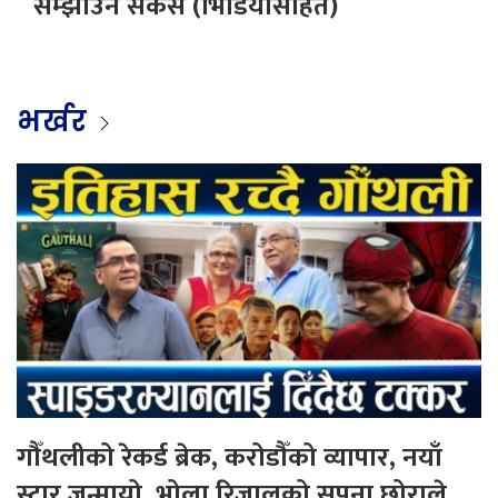
सम्झाउनै सकस (भिडियोसहित)
भर्खर
गौँथलीको रेकर्ड ब्रेक, करोडौँको व्यापार, नयाँ
स्टार जन्मायो, भोला रिजालको सपना छोराले