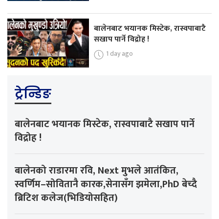
बालेनबाट भयानक मिस्टेक, रास्वपाबाटै
सखाप पार्ने विद्रोह !
1 day ago
ट्रेन्डिङ
बालेनबाट भयानक मिस्टेक, रास्वपाबाटै सखाप पार्ने
विद्रोह !
बालेनको राडारमा रवि, Next मुभले आतंकित,
स्वर्णिम–सोवितानै कारक,सेनासँग झमेला,PhD बेच्दै
ब्रिटिश कलेज(भिडियोसहित)