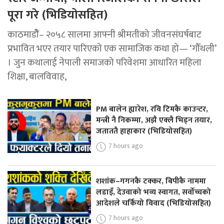
पूरा गरे (भिडियोसहित)
काठमाडोैं– २०५८ सालमा आफ्नी श्रीमतीको जीवनसंघर्षबाट
प्रभावित भएर तयार पारिएको एक सामाजिक कथा हो— ‘गौँथली’
। जुन कथालाई नेपाली समाजको परिवेशमा आधारित महिला
शिक्षा, बालविवाह,
PM बालेन ह्यारेश, रवि टिमकै काउन्टर,
मन्त्री नै निकम्मा, अझै एक्लै भिड्न तयार,
जताततै हाहाकार (भिडियोसहित)
7 hours ago
शशांक–गगनकै टक्कर, बिपीकै नाममा
लडाइँ, देउवाको भव्य स्वागत, सर्वोच्चको
आदेशले चर्कियो विवाद (भिडियोसहित)
7 hours ago