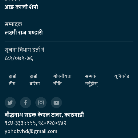
आङ काजी शेर्पा
सम्पादक
लक्ष्मी राज भण्डारी
सूचना विभाग दर्ता नं.
८८५/०७५-७६
हाम्रो
हाम्रो
गोपनीयता
सम्पर्क
यूनिकोड
टीम
बारेमा
नीति
गर्नुहोस्
बौद्धनाथ सडक केएल टावर, काठमाडौं
९८४-३३३५५५५, ९८०१२८०६४२
yohotvhd@gmail.com