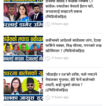
रास्वपा सांसद र मन्त्रीकै निष्कर्ष ः
कांग्रेस–एमालेका मेयरले हैरान पारे,
जनतालाई सम्झाउनै सकस
(भिडियोसहित)
13 hours ago
सर्वोच्चको आदेशले कांग्रेसमा तरंग, देउवा
फर्किने पक्का, विश्व चीनमा, गगनको रुख
खोसिएला ? (भिडियोसहित)
17 hours ago
‘सीआईए र रअ’को शक्ति, पत्तो नपाउने
नेपालका गुप्तचर, सेटै फेर्ने बालेनको
तयारी, कहाँ चुक्यो संयन्त्र ?
((भिडियोसहित)
17 hours ago