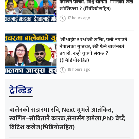
फर्किने पक्का, विश्व चीनमा, गगनको रुख
खोसिएला ? (भिडियोसहित)
17 hours ago
‘सीआईए र रअ’को शक्ति, पत्तो नपाउने
नेपालका गुप्तचर, सेटै फेर्ने बालेनको
तयारी, कहाँ चुक्यो संयन्त्र ?
((भिडियोसहित)
18 hours ago
ट्रेन्डिङ
बालेनको राडारमा रवि, Next मुभले आतंकित,
स्वर्णिम–सोवितानै कारक,सेनासँग झमेला,PhD बेच्दै
ब्रिटिश कलेज(भिडियोसहित)