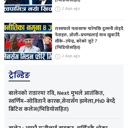
(भिडियोसहित)
2 days ago
रास्वपाले पत्तासाफ पारेपछि दुस्मनी तोड्दै
नेताहरु, ओली–प्रचण्डलाई माथ खुवाउँदै
सीके–उपेन्द्र, कोको जुटे ?
(भिडियोसहित)
2 days ago
ट्रेन्डिङ
बालेनको राडारमा रवि, Next मुभले आतंकित,
स्वर्णिम–सोवितानै कारक,सेनासँग झमेला,PhD बेच्दै
ब्रिटिश कलेज(भिडियोसहित)