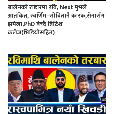
बालेनको राडारमा रवि, Next मुभले
आतंकित, स्वर्णिम–सोवितानै कारक,सेनासँग
झमेला,PhD बेच्दै ब्रिटिश
कलेज(भिडियोसहित)