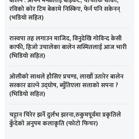
बालेन : आफ्नै मन्त्रीलाई बाइकट, चर्चितकै धोका,
रविको कोर टिम बेकामे निस्किए, फेर्न पनि सकेनन्
(भडियो सहित)
रास्वपा तह लगाउन माजिद, विनुदेखि गोविन्द केसी
काफी, हिजो उचालेका बालेन सस्मितलाई आज भारी
(भिडियो सहित)
ओलीको साथले हौसिए प्रचण्ड, लाखौँ उतारेर बालेन
सरकार ढाल्ने उद्घोष, ब्युँतिएला सत्ताको सपना ?
(भिडियो सहित)
चट्टान चिरेर झर्ने दुर्लभ झरना,रुकुमपूर्वमा प्रकृतिले
कुँदेको अनुपम कलाकृति (फोटो फिचर)