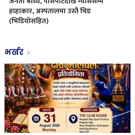
जनता बाध्य, पासपोर्टदेखि ग्याससम्म
हाहाकार, अस्पतालमा उस्तै भिड
(भिडियोसहित)
भर्खर