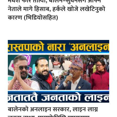
मधेश फेरि तात्यो, बालेन–सुधनसँग आफ्नै
नेताले मागे हिसाब, हर्कले खोजे लखेटिनुको
कारण (भिडियोसहित)
बालेनको अनलाइन सरकार, लाइन लाग्न