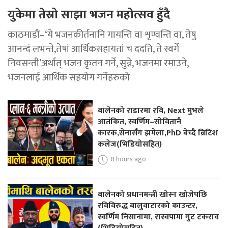
युकेमा तेस्रो साझा भजन महोत्सव हुँदै
काठमाडौं–‘ये भजनकीर्तनानि गायन्ति वा शृण्वन्ति वा, तेषु
आनन्दं लभन्ते,तेषां आर्थिकसहायतां च ददति, ते स्वर्गे
निवसन्ती’अर्थात् भजन कृतन गर्ने, सुन्ने, भजनमा रमाउने,
भजनलाई आर्थिक सहयोग गर्नेहरुको
बालेनको राडारमा रवि, Next मुभले
आतंकित, स्वर्णिम–सोवितानै
कारक,सेनासँग झमेला,PhD बेच्दै ब्रिटिश
कलेज(भिडियोसहित)
8 hours ago
बालेनको प्रधानमन्त्री खोस्न खोजेपछि
रविविरुद्ध बालुवाटारको काउन्टर,
स्वर्णिम निसानामा, रास्वपामा गुट टकराव