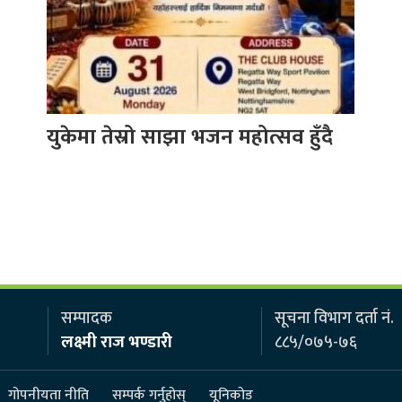
युकेमा तेस्रो साझा भजन महोत्सव हुँदै
सम्पादक
सूचना विभाग दर्ता नं.
लक्ष्मी राज भण्डारी
८८५/०७५-७६
गोपनीयता नीति
सम्पर्क गर्नुहोस्
यूनिकोड