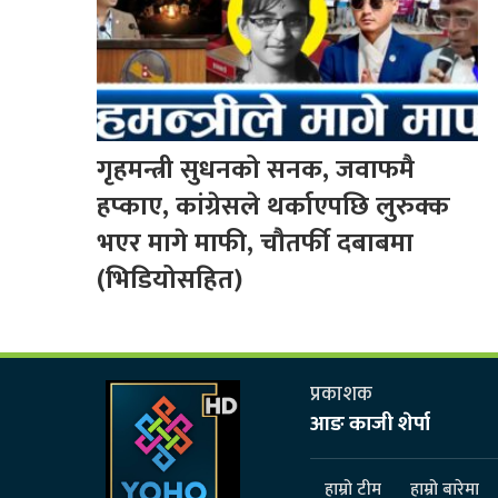
गृहमन्त्री सुधनको सनक, जवाफमै
हप्काए, कांग्रेसले थर्काएपछि लुरुक्क
भएर मागे माफी, चौतर्फी दबाबमा
(भिडियोसहित)
प्रकाशक
आङ काजी शेर्पा
हाम्रो टीम
हाम्रो बारेमा