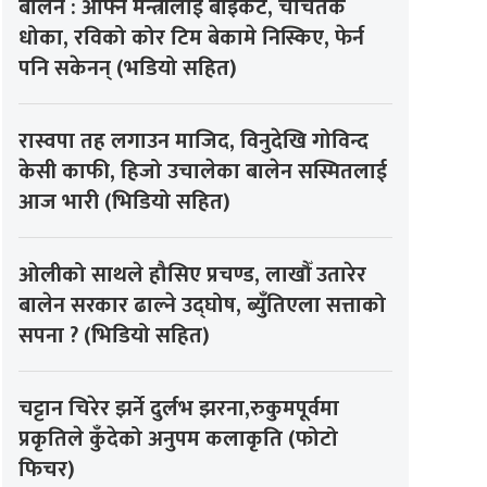
बालेन : आफ्नै मन्त्रीलाई बाइकट, चर्चितकै
धोका, रविको कोर टिम बेकामे निस्किए, फेर्न
पनि सकेनन् (भडियो सहित)
रास्वपा तह लगाउन माजिद, विनुदेखि गोविन्द
केसी काफी, हिजो उचालेका बालेन सस्मितलाई
आज भारी (भिडियो सहित)
ओलीको साथले हौसिए प्रचण्ड, लाखौँ उतारेर
बालेन सरकार ढाल्ने उद्घोष, ब्युँतिएला सत्ताको
सपना ? (भिडियो सहित)
चट्टान चिरेर झर्ने दुर्लभ झरना,रुकुमपूर्वमा
प्रकृतिले कुँदेको अनुपम कलाकृति (फोटो
फिचर)