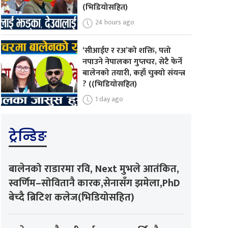
(भिडियोसहित)
24 hours ago
‘सीआईए र रअ’को शक्ति, पत्तो
नपाउने नेपालका गुप्तचर, सेटै फेर्ने
बालेनको तयारी, कहाँ चुक्यो संयन्त्र
? ((भिडियोसहित)
1 day ago
ट्रेन्डिङ
बालेनको राडारमा रवि, Next मुभले आतंकित,
स्वर्णिम–सोवितानै कारक,सेनासँग झमेला,PhD
बेच्दै ब्रिटिश कलेज(भिडियोसहित)