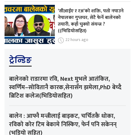
‘सीआईए र रअ’को शक्ति, पत्तो नपाउने
नेपालका गुप्तचर, सेटै फेर्ने बालेनको
तयारी, कहाँ चुक्यो संयन्त्र ?
((भिडियोसहित)
22 hours ago
ट्रेन्डिङ
बालेनको राडारमा रवि, Next मुभले आतंकित,
स्वर्णिम–सोवितानै कारक,सेनासँग झमेला,PhD बेच्दै
ब्रिटिश कलेज(भिडियोसहित)
बालेन : आफ्नै मन्त्रीलाई बाइकट, चर्चितकै धोका,
रविको कोर टिम बेकामे निस्किए, फेर्न पनि सकेनन्
(भडियो सहित)