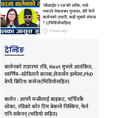
‘सीआईए र रअ’को शक्ति, पत्तो
नपाउने नेपालका गुप्तचर, सेटै फेर्ने
बालेनको तयारी, कहाँ चुक्यो संयन्त्र
? ((भिडियोसहित)
5 hours ago
ट्रेन्डिङ
बालेनको राडारमा रवि, Next मुभले आतंकित,
स्वर्णिम–सोवितानै कारक,सेनासँग झमेला,PhD
बेच्दै ब्रिटिश कलेज(भिडियोसहित)
बालेन : आफ्नै मन्त्रीलाई बाइकट, चर्चितकै
धोका, रविको कोर टिम बेकामे निस्किए, फेर्न
पनि सकेनन् (भडियो सहित)