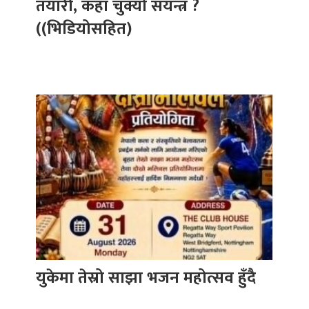
तयारी, कहाँ चुक्यो संयन्त्र ?
((भिडियोसहित)
युकेमा तेस्रो साझा भजन महोत्सव हुँदै