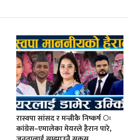
रास्वपा सांसद र मन्त्रीकै निष्कर्ष ः
कांग्रेस–एमालेका मेयरले हैरान पारे,
जनतालाई सम्झाउनै सकस