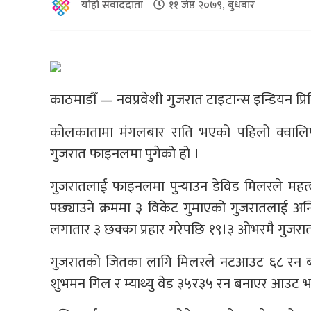
योहो संवाददाता
११ जेष्ठ २०७९, बुधबार
काठमाडौँ — नवप्रवेशी गुजरात टाइटान्स इन्डियन 
कोलकातामा मंगलबार राति भएको पहिलो क्वालिफा
गुजरात फाइनलमा पुगेको हो ।
गुजरातलाई फाइनलमा पुर्‍याउन डेविड मिलरले महत्व
पछ्याउने क्रममा ३ विकेट गुमाएको गुजरातलाई अ
लगातार ३ छक्का प्रहार गरेपछि १९।३ ओभरमै गुजरातले
गुजरातको जितका लागि मिलरले नटआउट ६८ रन बनाए
शुभमन गिल र म्याथ्यु वेड ३५र३५ रन बनाएर आउट भ