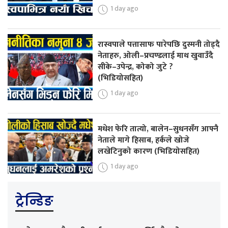
1 day ago
रास्वपाले पत्तासाफ पारेपछि दुस्मनी तोड्दै
नेताहरु, ओली–प्रचण्डलाई माथ खुवाउँदै
सीके–उपेन्द्र, कोको जुटे ?
(भिडियोसहित)
1 day ago
मधेश फेरि तात्यो, बालेन–सुधनसँग आफ्नै
नेताले मागे हिसाब, हर्कले खोजे
लखेटिनुको कारण (भिडियोसहित)
1 day ago
ट्रेन्डिङ