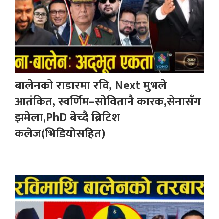
बालेनको राडारमा रवि, Next मुभले
आतंकित, स्वर्णिम–सोवितानै कारक,सेनासँग
झमेला,PhD बेच्दै ब्रिटिश
कलेज(भिडियोसहित)