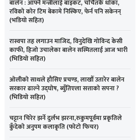
बालेन : आफ्नै मन्त्रीलाई बाइकट, चर्चितकै धोका,
रविको कोर टिम बेकामे निस्किए, फेर्न पनि सकेनन्
(भडियो सहित)
रास्वपा तह लगाउन माजिद, विनुदेखि गोविन्द केसी
काफी, हिजो उचालेका बालेन सस्मितलाई आज भारी
(भिडियो सहित)
ओलीको साथले हौसिए प्रचण्ड, लाखौँ उतारेर बालेन
सरकार ढाल्ने उद्घोष, ब्युँतिएला सत्ताको सपना ?
(भिडियो सहित)
चट्टान चिरेर झर्ने दुर्लभ झरना,रुकुमपूर्वमा प्रकृतिले
कुँदेको अनुपम कलाकृति (फोटो फिचर)