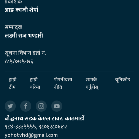
प्रकाशक
आङ काजी शेर्पा
सम्पादक
लक्ष्मी राज भण्डारी
सूचना विभाग दर्ता नं.
८८५/०७५-७६
हाम्रो
हाम्रो
गोपनीयता
सम्पर्क
यूनिकोड
टीम
बारेमा
नीति
गर्नुहोस्
बौद्धनाथ सडक केएल टावर, काठमाडौं
९८४-३३३५५५५, ९८०१२८०६४२
yohotvhd@gmail.com