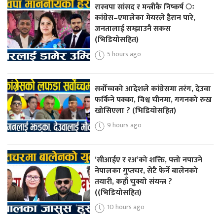
रास्वपा सांसद र मन्त्रीकै निष्कर्ष ः
कांग्रेस–एमालेका मेयरले हैरान पारे,
जनतालाई सम्झाउनै सकस
(भिडियोसहित)
5 hours ago
सर्वोच्चको आदेशले कांग्रेसमा तरंग, देउवा
फर्किने पक्का, विश्व चीनमा, गगनको रुख
खोसिएला ? (भिडियोसहित)
9 hours ago
‘सीआईए र रअ’को शक्ति, पत्तो नपाउने
नेपालका गुप्तचर, सेटै फेर्ने बालेनको
तयारी, कहाँ चुक्यो संयन्त्र ?
((भिडियोसहित)
10 hours ago