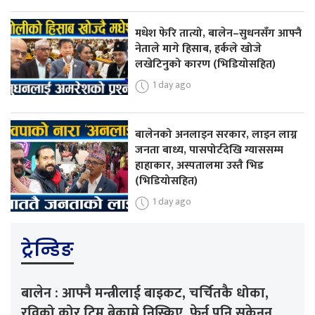
मधेश फेरि तात्यो, बालेन–सुधनसँग आफ्नै
नेताले मागे हिसाब, हर्कले खोजे
लखेटिनुको कारण (भिडियोसहित)
1 day ago
बालेनको अनलाइन सरकार, लाइन लाग्न
जनता बाध्य, पासपोर्टदेखि ग्याससम्म
हाहाकार, अस्पतालमा उस्तै भिड
(भिडियोसहित)
1 day ago
ट्रेन्डिङ
बालेन : आफ्नै मन्त्रीलाई बाइकट, चर्चितकै धोका,
रविको कोर टिम बेकामे निस्किए, फेर्न पनि सकेनन्