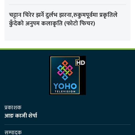
चट्टान चिरेर झर्ने दुर्लभ झरना,रुकुमपूर्वमा प्रकृतिले
कुँदेको अनुपम कलाकृति (फोटो फिचर)
प्रकाशक
आङ काजी शेर्पा
सम्पादक