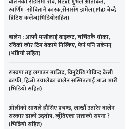
बालेनको राडारमा रवि, Next मुभले आतंकित,
स्वर्णिम–सोवितानै कारक,सेनासँग झमेला,PhD बेच्दै
ब्रिटिश कलेज(भिडियोसहित)
बालेन : आफ्नै मन्त्रीलाई बाइकट, चर्चितकै धोका,
रविको कोर टिम बेकामे निस्किए, फेर्न पनि सकेनन्
(भडियो सहित)
रास्वपा तह लगाउन माजिद, विनुदेखि गोविन्द केसी
काफी, हिजो उचालेका बालेन सस्मितलाई आज भारी
(भिडियो सहित)
ओलीको साथले हौसिए प्रचण्ड, लाखौँ उतारेर बालेन
सरकार ढाल्ने उद्घोष, ब्युँतिएला सत्ताको सपना ?
(भिडियो सहित)