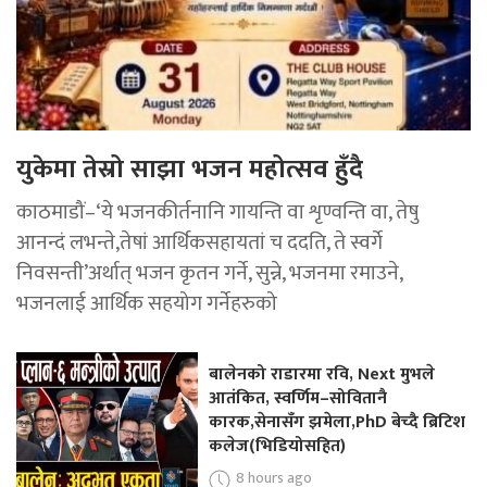
युकेमा तेस्रो साझा भजन महोत्सव हुँदै
काठमाडौं–‘ये भजनकीर्तनानि गायन्ति वा शृण्वन्ति वा, तेषु
आनन्दं लभन्ते,तेषां आर्थिकसहायतां च ददति, ते स्वर्गे
निवसन्ती’अर्थात् भजन कृतन गर्ने, सुन्ने, भजनमा रमाउने,
भजनलाई आर्थिक सहयोग गर्नेहरुको
बालेनको राडारमा रवि, Next मुभले
आतंकित, स्वर्णिम–सोवितानै
कारक,सेनासँग झमेला,PhD बेच्दै ब्रिटिश
कलेज(भिडियोसहित)
8 hours ago