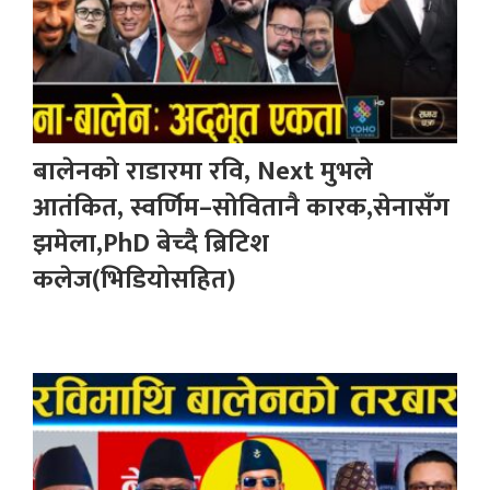
बालेनको राडारमा रवि, Next मुभले
आतंकित, स्वर्णिम–सोवितानै कारक,सेनासँग
झमेला,PhD बेच्दै ब्रिटिश
कलेज(भिडियोसहित)