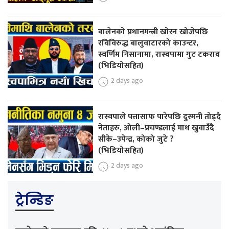
बालेनको प्रधानमन्त्री खोस्न खोजेपछि
रविविरुद्ध बालुवाटारको काउन्टर,
स्वर्णिम निसानामा, रास्वपामा गुट टकराव
(भिडियोसहित)
2 days ago
रास्वपाले पत्तासाफ पारेपछि दुस्मनी तोड्दै
नेताहरु, ओली–प्रचण्डलाई माथ खुवाउँदै
सीके–उपेन्द्र, कोको जुटे ?
(भिडियोसहित)
2 days ago
ट्रेन्डिङ