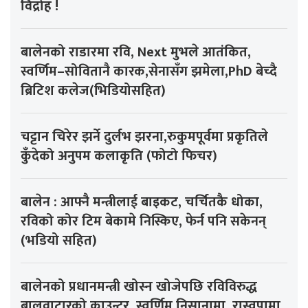
विद्रोह !
बालेनको राडारमा रवि, Next मुभले आतंकित,
स्वर्णिम–सोवितानै कारक,सेनासँग झमेला,PhD बेच्दै
ब्रिटिश कलेज(भिडियोसहित)
चट्टान चिरेर झर्ने दुर्लभ झरना,रुकुमपूर्वमा प्रकृतिले
कुँदेको अनुपम कलाकृति (फोटो फिचर)
बालेन : आफ्नै मन्त्रीलाई बाइकट, चर्चितकै धोका,
रविको कोर टिम बेकामे निस्किए, फेर्न पनि सकेनन्
(भडियो सहित)
बालेनको प्रधानमन्त्री खोस्न खोजेपछि रविविरुद्ध
बालुवाटारको काउन्टर, स्वर्णिम निसानामा, रास्वपामा