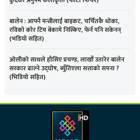
कुँदेको अनुपम कलाकृति (फोटो फिचर)
बालेन : आफ्नै मन्त्रीलाई बाइकट, चर्चितकै धोका,
रविको कोर टिम बेकामे निस्किए, फेर्न पनि सकेनन्
(भडियो सहित)
ओलीको साथले हौसिए प्रचण्ड, लाखौँ उतारेर बालेन
सरकार ढाल्ने उद्घोष, ब्युँतिएला सत्ताको सपना ?
(भिडियो सहित)