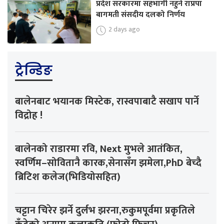
प्रदेश सरकारमा सहभागी नहुने राप्रपा
बागमती संसदीय दलको निर्णय
2 days ago
ट्रेन्डिङ
बालेनबाट भयानक मिस्टेक, रास्वपाबाटै सखाप पार्ने
विद्रोह !
बालेनको राडारमा रवि, Next मुभले आतंकित,
स्वर्णिम–सोवितानै कारक,सेनासँग झमेला,PhD बेच्दै
ब्रिटिश कलेज(भिडियोसहित)
चट्टान चिरेर झर्ने दुर्लभ झरना,रुकुमपूर्वमा प्रकृतिले