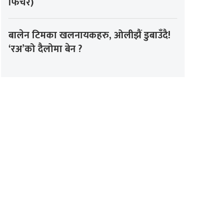
फिचर)
बालेन टिमका खलनायकहरु, ओलीझैं डुबाउँदै!
‘रअ’को दैलोमा बेन ?