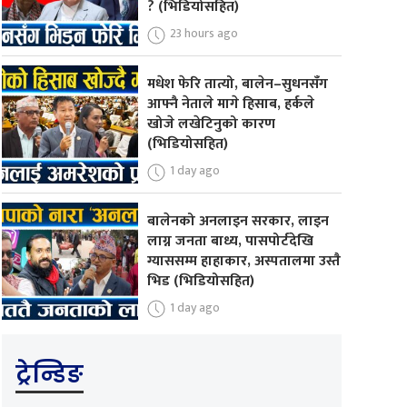
? (भिडियोसहित)
23 hours ago
मधेश फेरि तात्यो, बालेन–सुधनसँग
आफ्नै नेताले मागे हिसाब, हर्कले
खोजे लखेटिनुको कारण
(भिडियोसहित)
1 day ago
बालेनको अनलाइन सरकार, लाइन
लाग्न जनता बाध्य, पासपोर्टदेखि
ग्याससम्म हाहाकार, अस्पतालमा उस्तै
भिड (भिडियोसहित)
1 day ago
ट्रेन्डिङ