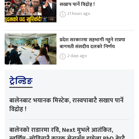
सखाप पार्ने विद्रोह !
21 hours ago
प्रदेश सरकारमा सहभागी नहुने राप्रपा
बागमती संसदीय दलको निर्णय
2 days ago
ट्रेन्डिङ
बालेनबाट भयानक मिस्टेक, रास्वपाबाटै सखाप पार्ने
विद्रोह !
बालेनको राडारमा रवि, Next मुभले आतंकित,
स्वर्णिम–सोवितानै कारक,सेनासँग झमेला,PhD बेच्दै