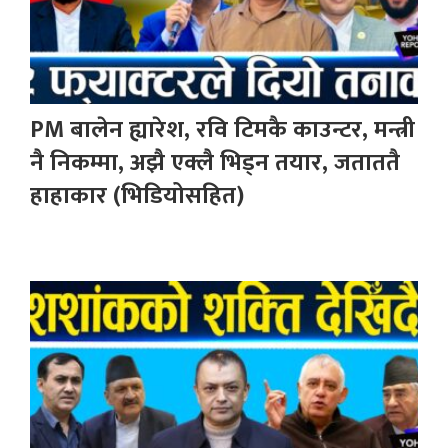
PM बालेन ह्यारेश, रवि टिमकै काउन्टर, मन्त्री
नै निकम्मा, अझै एक्लै भिड्न तयार, जताततै
हाहाकार (भिडियोसहित)