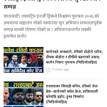
सम्पन्न
काठमाडौं। एक्सट्रिम इनर्जी ड्रिंकले विश्वकप फुटबल २०२६ को
अवसरमा सञ्चालन गरेको स्क्यानमा सुन अभियान सफलतापूर्वक
सम्पन्न भएको घोषणा गरेको छ । अभियानअन्तर्गत लक्की
ड्रमार्फत छनोट
बालेनको अप्ठ्यारो, रविको दोहोरो चरित्र,
दीपक बोहोरा र डीपीले बढाएको दबाब,
बालेन निकट गुमनाम (भिडियोसहित)
17 hours ago
रास्वपाका सिपाही मनिष, रविको जेल
ब्रेक–बालेनको मधेश क्रेज, शक्तिशाली
बनेपछि इग्नोर, हुन्छ विष्फोट
(भिडियोसहित)