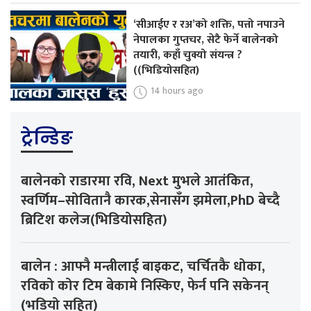
‘सीआईए र रअ’को शक्ति, पत्तो नपाउने
नेपालका गुप्तचर, सेटै फेर्ने बालेनको
तयारी, कहाँ चुक्यो संयन्त्र ?
((भिडियोसहित)
14 hours ago
ट्रेन्डिङ
बालेनको राडारमा रवि, Next मुभले आतंकित,
स्वर्णिम–सोवितानै कारक,सेनासँग झमेला,PhD बेच्दै
ब्रिटिश कलेज(भिडियोसहित)
बालेन : आफ्नै मन्त्रीलाई बाइकट, चर्चितकै धोका,
रविको कोर टिम बेकामे निस्किए, फेर्न पनि सकेनन्
(भडियो सहित)