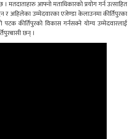
ो छ । मतदाताहारु आफ्नो मताधिकारको प्रयोग गर्न उत्साहित
 र अहिलेका उम्मेदवारका एजेण्डा केलाउनमा कीर्तिपुरका
 पटक कीर्तिपुरको विकास गर्नसक्ने योग्य उम्मेदवारलाई
तिपुरबासी छन् ।