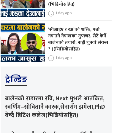
(भिडियोसहित)
1 day ago
‘सीआईए र रअ’को शक्ति, पत्तो
नपाउने नेपालका गुप्तचर, सेटै फेर्ने
बालेनको तयारी, कहाँ चुक्यो संयन्त्र
? ((भिडियोसहित)
1 day ago
ट्रेन्डिङ
बालेनको राडारमा रवि, Next मुभले आतंकित,
स्वर्णिम–सोवितानै कारक,सेनासँग झमेला,PhD
बेच्दै ब्रिटिश कलेज(भिडियोसहित)