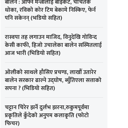
बालेन : आफ्नै मन्त्रीलाई बाइकट, चर्चितकै
धोका, रविको कोर टिम बेकामे निस्किए, फेर्न
पनि सकेनन् (भडियो सहित)
रास्वपा तह लगाउन माजिद, विनुदेखि गोविन्द
केसी काफी, हिजो उचालेका बालेन सस्मितलाई
आज भारी (भिडियो सहित)
ओलीको साथले हौसिए प्रचण्ड, लाखौँ उतारेर
बालेन सरकार ढाल्ने उद्घोष, ब्युँतिएला सत्ताको
सपना ? (भिडियो सहित)
चट्टान चिरेर झर्ने दुर्लभ झरना,रुकुमपूर्वमा
प्रकृतिले कुँदेको अनुपम कलाकृति (फोटो
फिचर)