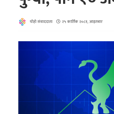
योहो संवाददाता
२५ कार्तिक २०८१, आइतबार