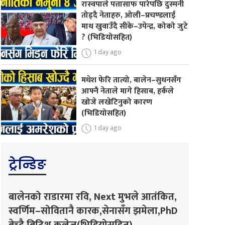
रास्वपाले पत्तासाफ पारेपछि दुस्मनी
तोड्दै नेताहरु, ओली–प्रचण्डलाई
माथ खुवाउँदै सीके–उपेन्द्र, कोको जुटे
? (भिडियोसहित)
1 day ago
मधेश फेरि तात्यो, बालेन–सुधनसँग
आफ्नै नेताले मागे हिसाब, हर्कले
खोजे लखेटिनुको कारण
(भिडियोसहित)
1 day ago
ट्रेन्डिङ
बालेनको राडारमा रवि, Next मुभले आतंकित,
स्वर्णिम–सोवितानै कारक,सेनासँग झमेला,PhD