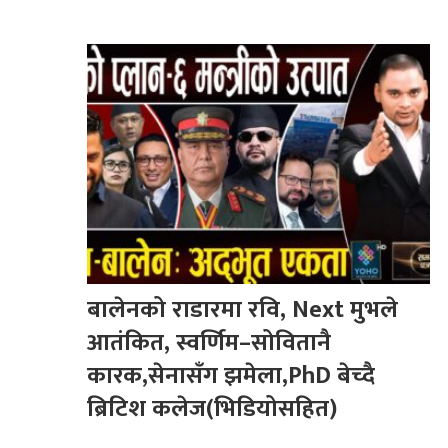
बालेनको राडारमा रवि, Next मुभले
आतंकित, स्वर्णिम–सोवितानै
कारक,सेनासँग झमेला,PhD बेच्दै
ब्रिटिश कलेज(भिडियोसहित)