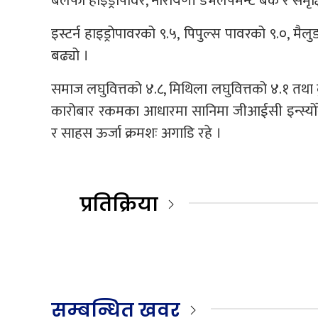
बलेफी हाइड्रोपावर, नारायणी डेभलपमेन्ट बैंक र समृद
इस्टर्न हाइड्रोपावरको ९.५, पिपुल्स पावरको ९.०, मैल
बढ्यो ।
समाज लघुवित्तको ४.८, मिथिला लघुवित्तको ४.१ तथा क
कारोबार रकमका आधारमा सानिमा जीआईसी इन्स्योरेन्
र साहस ऊर्जा क्रमशः अगाडि रहे ।
प्रतिक्रिया
सम्बन्धित खवर