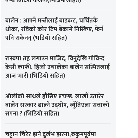
बेच्दै ब्रिटिश कलेज(भिडियोसहित)
बालेन : आफ्नै मन्त्रीलाई बाइकट, चर्चितकै
धोका, रविको कोर टिम बेकामे निस्किए, फेर्न
पनि सकेनन् (भडियो सहित)
रास्वपा तह लगाउन माजिद, विनुदेखि गोविन्द
केसी काफी, हिजो उचालेका बालेन सस्मितलाई
आज भारी (भिडियो सहित)
ओलीको साथले हौसिए प्रचण्ड, लाखौँ उतारेर
बालेन सरकार ढाल्ने उद्घोष, ब्युँतिएला सत्ताको
सपना ? (भिडियो सहित)
चट्टान चिरेर झर्ने दुर्लभ झरना,रुकुमपूर्वमा