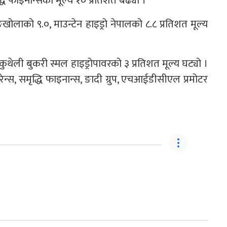
्धि फाइनान्सको मूल्य १० प्रतिशत बढ्यो ।
ुङखोलाको ९.०, माउन्टेन हाइड्रो नेपालको ८.८ प्रतिशत मूल्य
ुथेली बुकरी स्मल हाइड्रोपावरको ३ प्रतिशत मूल्य घट्यो ।
स, समृद्धि फाइनान्स, ङादी ग्रुप, एचआईडीसीएल प्रमोटर