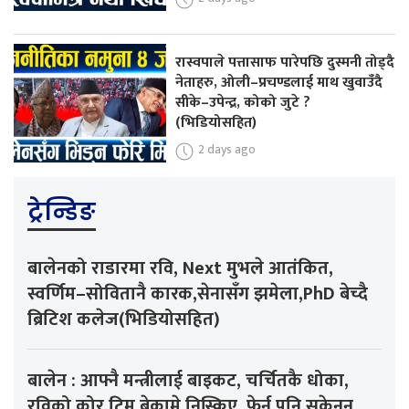
रास्वपाले पत्तासाफ पारेपछि दुस्मनी तोड्दै
नेताहरु, ओली–प्रचण्डलाई माथ खुवाउँदै
सीके–उपेन्द्र, कोको जुटे ?
(भिडियोसहित)
2 days ago
ट्रेन्डिङ
बालेनको राडारमा रवि, Next मुभले आतंकित,
स्वर्णिम–सोवितानै कारक,सेनासँग झमेला,PhD बेच्दै
ब्रिटिश कलेज(भिडियोसहित)
बालेन : आफ्नै मन्त्रीलाई बाइकट, चर्चितकै धोका,
रविको कोर टिम बेकामे निस्किए, फेर्न पनि सकेनन्