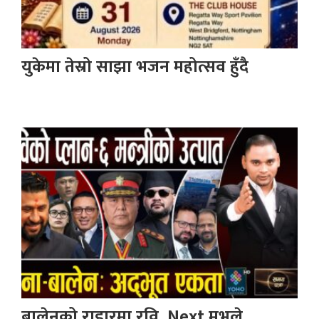
युकेमा तेस्रो साझा भजन महोत्सव हुँदै
बालेनको राडारमा रवि, Next मुभले