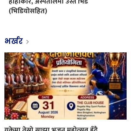
हाहाकार, अस्पतालमा उस्तै भिड
(भिडियोसहित)
भर्खर
युकेमा तेस्रो साझा भजन महोत्सव हुँदै