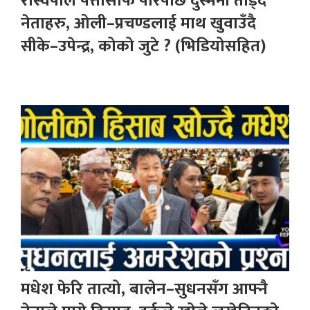
रास्वपाले पत्तासाफ पारेपछि दुस्मनी तोड्दै
नेताहरु, ओली–प्रचण्डलाई माथ खुवाउँदै
सीके–उपेन्द्र, कोको जुटे ? (भिडियोसहित)
मधेश फेरि तात्यो, बालेन–सुधनसँग आफ्नै