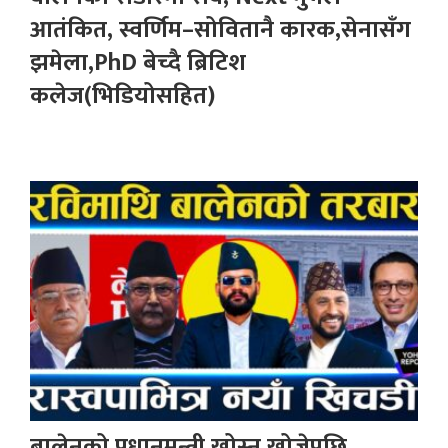
आतंकित, स्वर्णिम–सोवितानै कारक,सेनासँग
झमेला,PhD बेच्दै ब्रिटिश
कलेज(भिडियोसहित)
बालेनको प्रधानमन्त्री खोस्न खोजेपछि