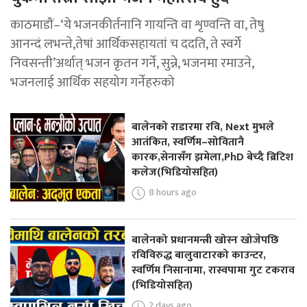
काठमाडौं–‘ये भजनकीर्तनानि गायन्ति वा शृण्वन्ति वा, तेषु
आनन्दं लभन्ते,तेषां आर्थिकसहायतां च ददति, ते स्वर्गे
निवसन्ती’अर्थात् भजन कृतन गर्ने, सुन्ने, भजनमा रमाउने,
भजनलाई आर्थिक सहयोग गर्नेहरुको
बालेनको राडारमा रवि, Next मुभले
आतंकित, स्वर्णिम–सोवितानै
कारक,सेनासँग झमेला,PhD बेच्दै ब्रिटिश
कलेज(भिडियोसहित)
8 hours ago
बालेनको प्रधानमन्त्री खोस्न खोजेपछि
रविविरुद्ध बालुवाटारको काउन्टर,
स्वर्णिम निसानामा, रास्वपामा गुट टकराव
(भिडियोसहित)
2 days ago