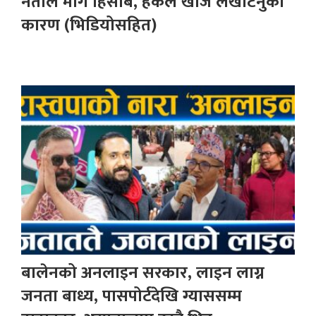
नेताले मागे हिसाब, हर्कले खोजे लखेटिनुको
कारण (भिडियोसहित)
बालेनको अनलाइन सरकार, लाइन लाग्न
जनता बाध्य, पासपोर्टदेखि ग्याससम्म