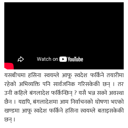
यसबीचमा हसिना स्वयम्ले आफू स्वदेश फर्किने तयारीमा
रहेको अभिव्यक्ति पनि सार्वजनिक गरिसकेकी छन् । तर
उनी कहिले बंगलादेश फर्किन्छिन् ? यसै भन्न सक्ने अवस्था
छैन । यद्यपि, बंगलादेशमा आम निर्वाचनको घोषणा भएको
खण्डमा आफू स्वदेश फर्किने हसिना स्वयम्ले बताइसकेकी
छन् ।