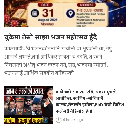
युकेमा तेस्रो साझा भजन महोत्सव हुँदै
काठमाडौं–‘ये भजनकीर्तनानि गायन्ति वा शृण्वन्ति वा, तेषु
आनन्दं लभन्ते,तेषां आर्थिकसहायतां च ददति, ते स्वर्गे
निवसन्ती’अर्थात् भजन कृतन गर्ने, सुन्ने, भजनमा रमाउने,
भजनलाई आर्थिक सहयोग गर्नेहरुको
बालेनको राडारमा रवि, Next मुभले
आतंकित, स्वर्णिम–सोवितानै
कारक,सेनासँग झमेला,PhD बेच्दै ब्रिटिश
कलेज(भिडियोसहित)
6 hours ago