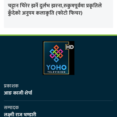
चट्टान चिरेर झर्ने दुर्लभ झरना,रुकुमपूर्वमा प्रकृतिले
कुँदेको अनुपम कलाकृति (फोटो फिचर)
प्रकाशक
आङ काजी शेर्पा
सम्पादक
लक्ष्मी राज भण्डारी