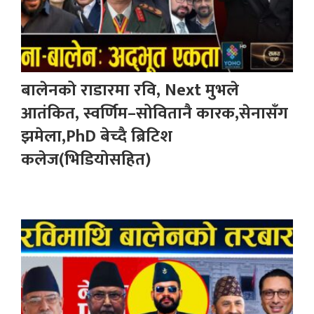
बालेनको राडारमा रवि, Next मुभले
आतंकित, स्वर्णिम–सोवितानै कारक,सेनासँग
झमेला,PhD बेच्दै ब्रिटिश
कलेज(भिडियोसहित)