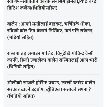
स्वर्णिम–सोवितानै कारक,सेनासँग झमेला,PhD बेच्दै
ब्रिटिश कलेज(भिडियोसहित)
बालेन : आफ्नै मन्त्रीलाई बाइकट, चर्चितकै धोका,
रविको कोर टिम बेकामे निस्किए, फेर्न पनि सकेनन्
(भडियो सहित)
रास्वपा तह लगाउन माजिद, विनुदेखि गोविन्द केसी
काफी, हिजो उचालेका बालेन सस्मितलाई आज भारी
(भिडियो सहित)
ओलीको साथले हौसिए प्रचण्ड, लाखौँ उतारेर बालेन
सरकार ढाल्ने उद्घोष, ब्युँतिएला सत्ताको सपना ?
(भिडियो सहित)