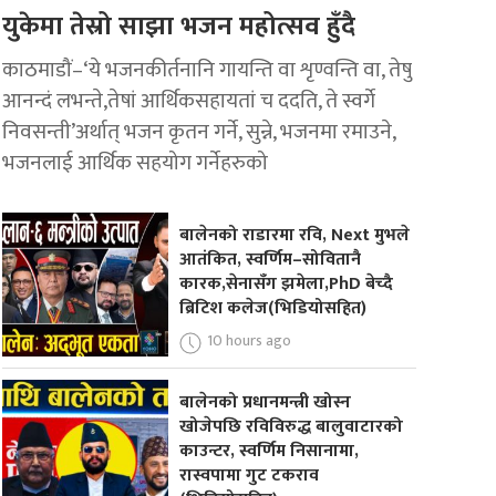
युकेमा तेस्रो साझा भजन महोत्सव हुँदै
काठमाडौं–‘ये भजनकीर्तनानि गायन्ति वा शृण्वन्ति वा, तेषु
आनन्दं लभन्ते,तेषां आर्थिकसहायतां च ददति, ते स्वर्गे
निवसन्ती’अर्थात् भजन कृतन गर्ने, सुन्ने, भजनमा रमाउने,
भजनलाई आर्थिक सहयोग गर्नेहरुको
बालेनको राडारमा रवि, Next मुभले
आतंकित, स्वर्णिम–सोवितानै
कारक,सेनासँग झमेला,PhD बेच्दै
ब्रिटिश कलेज(भिडियोसहित)
10 hours ago
बालेनको प्रधानमन्त्री खोस्न
खोजेपछि रविविरुद्ध बालुवाटारको
काउन्टर, स्वर्णिम निसानामा,
रास्वपामा गुट टकराव