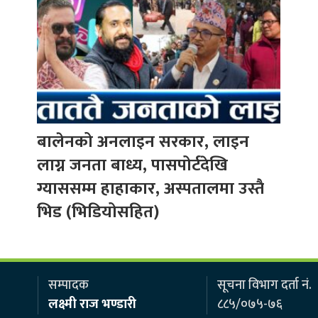
बालेनको अनलाइन सरकार, लाइन
लाग्न जनता बाध्य, पासपोर्टदेखि
ग्याससम्म हाहाकार, अस्पतालमा उस्तै
भिड (भिडियोसहित)
सम्पादक
सूचना विभाग दर्ता नं.
लक्ष्मी राज भण्डारी
८८५/०७५-७६