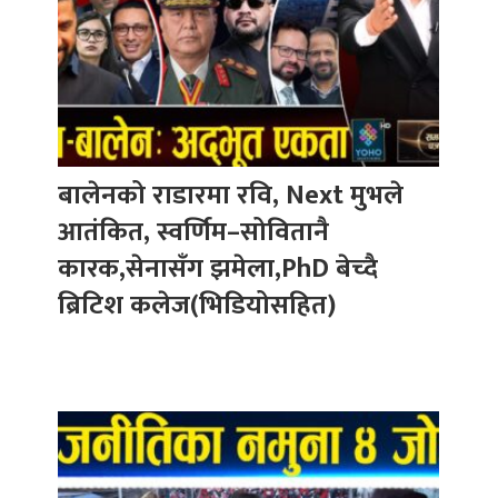
बालेनको राडारमा रवि, Next मुभले
आतंकित, स्वर्णिम–सोवितानै
कारक,सेनासँग झमेला,PhD बेच्दै
ब्रिटिश कलेज(भिडियोसहित)