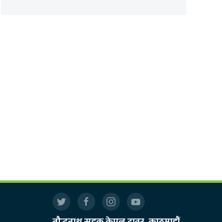
बौद्धनाथ सडक केएल टावर, काठमाडौं