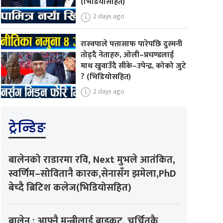
(भिडियोसहित)
2 days ago
रास्वपाले पत्तासाफ पारेपछि दुस्मनी
तोड्दै नेताहरु, ओली–प्रचण्डलाई
माथ खुवाउँदै सीके–उपेन्द्र, कोको जुटे
? (भिडियोसहित)
2 days ago
ट्रेन्डिङ
बालेनको राडारमा रवि, Next मुभले आतंकित,
स्वर्णिम–सोवितानै कारक,सेनासँग झमेला,PhD
बेच्दै ब्रिटिश कलेज(भिडियोसहित)
बालेन : आफ्नै मन्त्रीलाई बाइकट, चर्चितकै