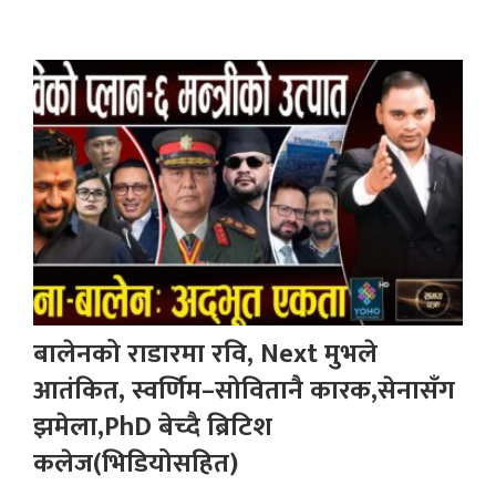
बालेनको राडारमा रवि, Next मुभले
आतंकित, स्वर्णिम–सोवितानै कारक,सेनासँग
झमेला,PhD बेच्दै ब्रिटिश
कलेज(भिडियोसहित)