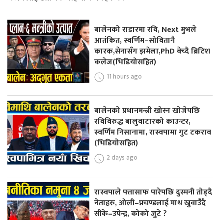
बालेनको राडारमा रवि, Next मुभले
आतंकित, स्वर्णिम–सोवितानै
कारक,सेनासँग झमेला,PhD बेच्दै ब्रिटिश
कलेज(भिडियोसहित)
11 hours ago
बालेनको प्रधानमन्त्री खोस्न खोजेपछि
रविविरुद्ध बालुवाटारको काउन्टर,
स्वर्णिम निसानामा, रास्वपामा गुट टकराव
(भिडियोसहित)
2 days ago
रास्वपाले पत्तासाफ पारेपछि दुस्मनी तोड्दै
नेताहरु, ओली–प्रचण्डलाई माथ खुवाउँदै
सीके–उपेन्द्र, कोको जुटे ?