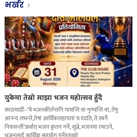
भर्खर
युकेमा तेस्रो साझा भजन महोत्सव हुँदै
काठमाडौं–‘ये भजनकीर्तनानि गायन्ति वा शृण्वन्ति वा, तेषु
आनन्दं लभन्ते,तेषां आर्थिकसहायतां च ददति, ते स्वर्गे
निवसन्ती’अर्थात् भजन कृतन गर्ने, सुन्ने, भजनमा रमाउने,
भजनलाई आर्थिक सहयोग गर्नेहरुको