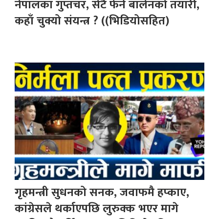
नेपालका गुप्तचर, सेटै फेर्ने बालेनको तयारी,
कहाँ चुक्यो संयन्त्र ? ((भिडियोसहित)
गृहमन्त्री सुधनको सनक, जवाफमै हप्काए,
कांग्रेसले थर्काएपछि लुरुक्क भएर मागे