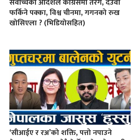
सर्वोच्चको आदेशले कांग्रेसमा तरंग, देउवा
फर्किने पक्का, विश्व चीनमा, गगनको रुख
खोसिएला ? (भिडियोसहित)
‘सीआईए र रअ’को शक्ति, पत्तो नपाउने