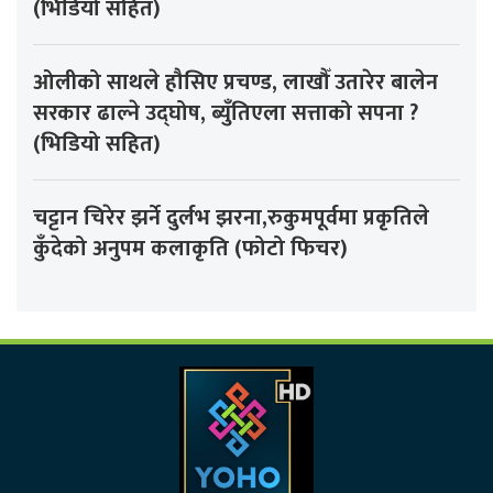
(भिडियो सहित)
ओलीको साथले हौसिए प्रचण्ड, लाखौँ उतारेर बालेन
सरकार ढाल्ने उद्घोष, ब्युँतिएला सत्ताको सपना ?
(भिडियो सहित)
चट्टान चिरेर झर्ने दुर्लभ झरना,रुकुमपूर्वमा प्रकृतिले
कुँदेको अनुपम कलाकृति (फोटो फिचर)