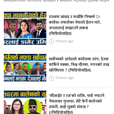
समीकरणको गणितीय चलखेल र सरकार गठनको दौडमा नरहने
रास्वपा सांसद र मन्त्रीकै निष्कर्ष ः
कांग्रेस–एमालेका मेयरले हैरान पारे,
जनतालाई सम्झाउनै सकस
(भिडियोसहित)
11 hours ago
सर्वोच्चको आदेशले कांग्रेसमा तरंग, देउवा
फर्किने पक्का, विश्व चीनमा, गगनको रुख
खोसिएला ? (भिडियोसहित)
15 hours ago
‘सीआईए र रअ’को शक्ति, पत्तो नपाउने
नेपालका गुप्तचर, सेटै फेर्ने बालेनको
तयारी, कहाँ चुक्यो संयन्त्र ?
((भिडियोसहित)