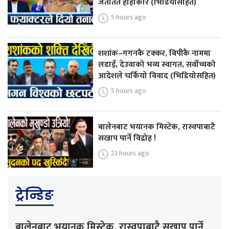
जताततै हाहाकार (भिडियोसहित)
5 hours ago
शशांक–गगनकै टक्कर, बिपीकै नाममा
लडाइँ, देउवाको भव्य स्वागत, सर्वोच्चको
आदेशले चर्कियो विवाद (भिडियोसहित)
5 hours ago
बालेनबाट भयानक मिस्टेक, रास्वपाबाटै
सखाप पार्ने विद्रोह !
23 hours ago
ट्रेन्डिङ
बालेनबाट भयानक मिस्टेक, रास्वपाबाटै सखाप पार्ने