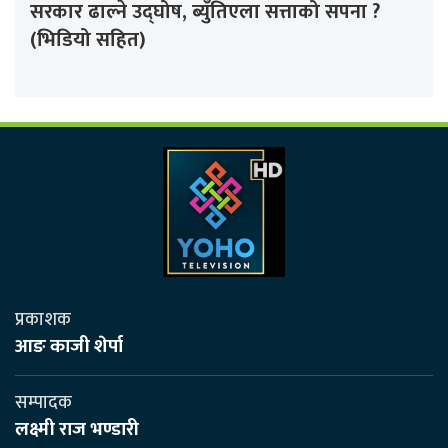
सरकार ढाल्ने उद्घोष, ब्युँतिएला सत्ताको सपना ?
(भिडियो सहित)
प्रकाशक
आङ काजी शेर्पा
सम्पादक
लक्ष्मी राज भण्डारी