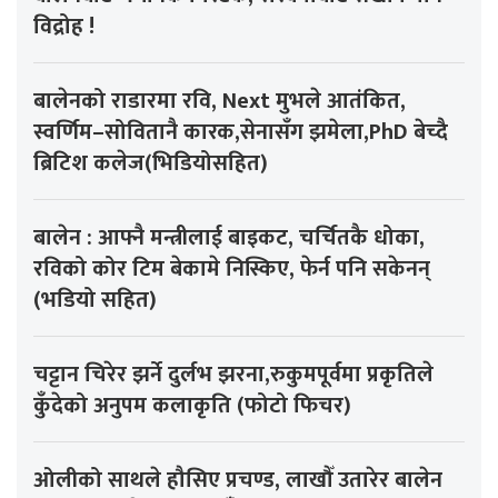
विद्रोह !
बालेनको राडारमा रवि, Next मुभले आतंकित,
स्वर्णिम–सोवितानै कारक,सेनासँग झमेला,PhD बेच्दै
ब्रिटिश कलेज(भिडियोसहित)
बालेन : आफ्नै मन्त्रीलाई बाइकट, चर्चितकै धोका,
रविको कोर टिम बेकामे निस्किए, फेर्न पनि सकेनन्
(भडियो सहित)
चट्टान चिरेर झर्ने दुर्लभ झरना,रुकुमपूर्वमा प्रकृतिले
कुँदेको अनुपम कलाकृति (फोटो फिचर)
ओलीको साथले हौसिए प्रचण्ड, लाखौँ उतारेर बालेन