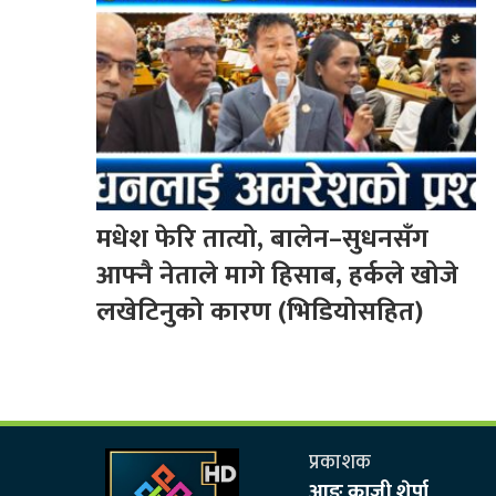
मधेश फेरि तात्यो, बालेन–सुधनसँग
आफ्नै नेताले मागे हिसाब, हर्कले खोजे
लखेटिनुको कारण (भिडियोसहित)
प्रकाशक
आङ काजी शेर्पा