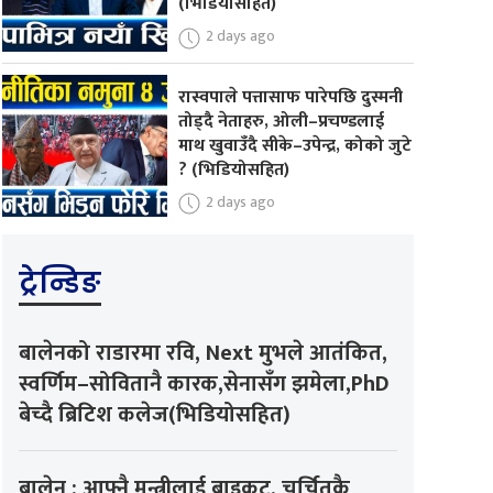
(भिडियोसहित)
2 days ago
रास्वपाले पत्तासाफ पारेपछि दुस्मनी
तोड्दै नेताहरु, ओली–प्रचण्डलाई
माथ खुवाउँदै सीके–उपेन्द्र, कोको जुटे
? (भिडियोसहित)
2 days ago
ट्रेन्डिङ
बालेनको राडारमा रवि, Next मुभले आतंकित,
स्वर्णिम–सोवितानै कारक,सेनासँग झमेला,PhD
बेच्दै ब्रिटिश कलेज(भिडियोसहित)
बालेन : आफ्नै मन्त्रीलाई बाइकट, चर्चितकै