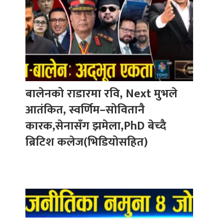
बालेनको राडारमा रवि, Next मुभले
आतंकित, स्वर्णिम–सोवितानै
कारक,सेनासँग झमेला,PhD बेच्दै
ब्रिटिश कलेज(भिडियोसहित)