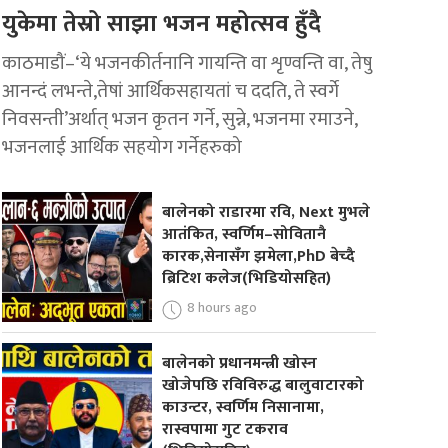
युकेमा तेस्रो साझा भजन महोत्सव हुँदै
काठमाडौं–‘ये भजनकीर्तनानि गायन्ति वा शृण्वन्ति वा, तेषु
आनन्दं लभन्ते,तेषां आर्थिकसहायतां च ददति, ते स्वर्गे
निवसन्ती’अर्थात् भजन कृतन गर्ने, सुन्ने, भजनमा रमाउने,
भजनलाई आर्थिक सहयोग गर्नेहरुको
बालेनको राडारमा रवि, Next मुभले
आतंकित, स्वर्णिम–सोवितानै
कारक,सेनासँग झमेला,PhD बेच्दै
ब्रिटिश कलेज(भिडियोसहित)
8 hours ago
बालेनको प्रधानमन्त्री खोस्न
खोजेपछि रविविरुद्ध बालुवाटारको
काउन्टर, स्वर्णिम निसानामा,
रास्वपामा गुट टकराव