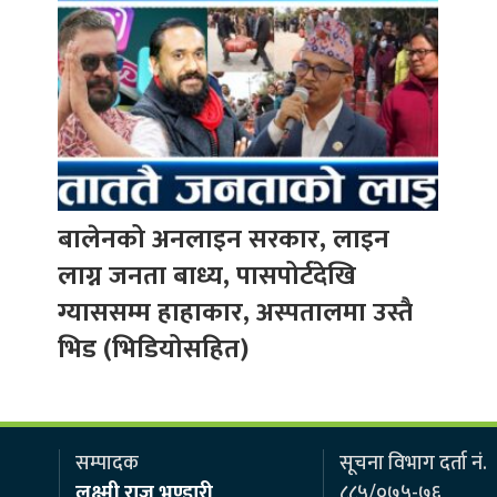
बालेनको अनलाइन सरकार, लाइन
लाग्न जनता बाध्य, पासपोर्टदेखि
ग्याससम्म हाहाकार, अस्पतालमा उस्तै
भिड (भिडियोसहित)
सम्पादक
सूचना विभाग दर्ता नं.
लक्ष्मी राज भण्डारी
८८५/०७५-७६