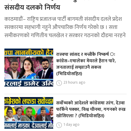
संसदीय दलको निर्णय
काठमाडौं– राष्ट्रिय प्रजातन्त्र पार्टी बागमती संसदीय दलले प्रदेश
सरकारमा सहभागी नहुने औपचारिक निर्णय गरेको छ । सत्ता
समीकरणको गणितीय चलखेल र सरकार गठनको दौडमा नरहने
रास्वपा सांसद र मन्त्रीकै निष्कर्ष ः
कांग्रेस–एमालेका मेयरले हैरान पारे,
जनतालाई सम्झाउनै सकस
(भिडियोसहित)
23 hours ago
सर्वोच्चको आदेशले कांग्रेसमा तरंग, देउवा
फर्किने पक्का, विश्व चीनमा, गगनको रुख
खोसिएला ? (भिडियोसहित)
1 day ago