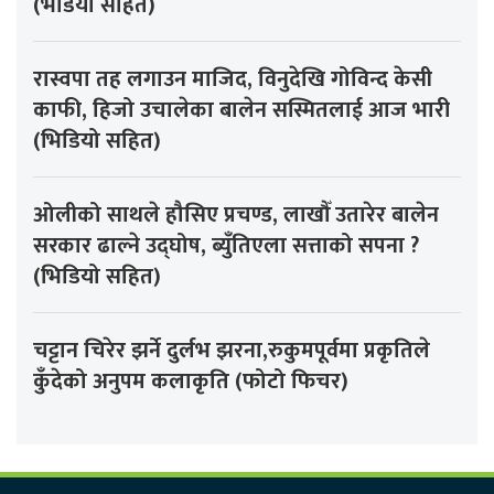
(भडियो सहित)
रास्वपा तह लगाउन माजिद, विनुदेखि गोविन्द केसी
काफी, हिजो उचालेका बालेन सस्मितलाई आज भारी
(भिडियो सहित)
ओलीको साथले हौसिए प्रचण्ड, लाखौँ उतारेर बालेन
सरकार ढाल्ने उद्घोष, ब्युँतिएला सत्ताको सपना ?
(भिडियो सहित)
चट्टान चिरेर झर्ने दुर्लभ झरना,रुकुमपूर्वमा प्रकृतिले
कुँदेको अनुपम कलाकृति (फोटो फिचर)