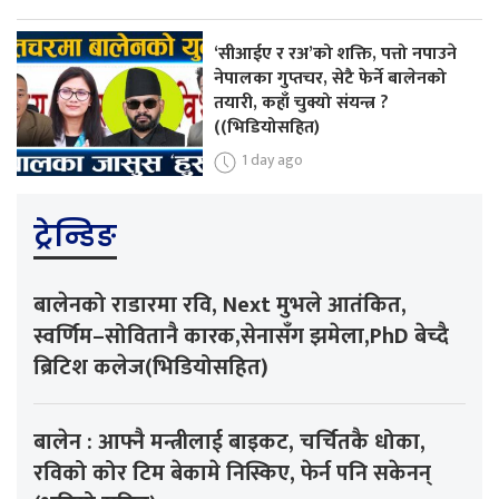
‘सीआईए र रअ’को शक्ति, पत्तो नपाउने
नेपालका गुप्तचर, सेटै फेर्ने बालेनको
तयारी, कहाँ चुक्यो संयन्त्र ?
((भिडियोसहित)
1 day ago
ट्रेन्डिङ
बालेनको राडारमा रवि, Next मुभले आतंकित,
स्वर्णिम–सोवितानै कारक,सेनासँग झमेला,PhD बेच्दै
ब्रिटिश कलेज(भिडियोसहित)
बालेन : आफ्नै मन्त्रीलाई बाइकट, चर्चितकै धोका,
रविको कोर टिम बेकामे निस्किए, फेर्न पनि सकेनन्