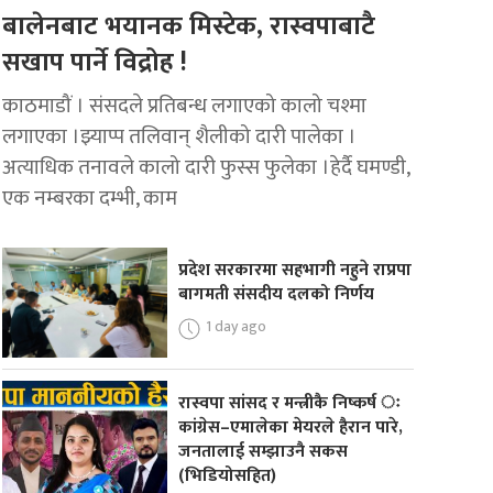
बालेनबाट भयानक मिस्टेक, रास्वपाबाटै
सखाप पार्ने विद्रोह !
काठमाडौं । संसदले प्रतिबन्ध लगाएको कालो चश्मा
लगाएका ।झ्याप्प तलिवान् शैलीको दारी पालेका ।
अत्याधिक तनावले कालो दारी फुस्स फुलेका ।हेर्दै घमण्डी,
एक नम्बरका दम्भी, काम
प्रदेश सरकारमा सहभागी नहुने राप्रपा
बागमती संसदीय दलको निर्णय
1 day ago
रास्वपा सांसद र मन्त्रीकै निष्कर्ष ः
कांग्रेस–एमालेका मेयरले हैरान पारे,
जनतालाई सम्झाउनै सकस
(भिडियोसहित)