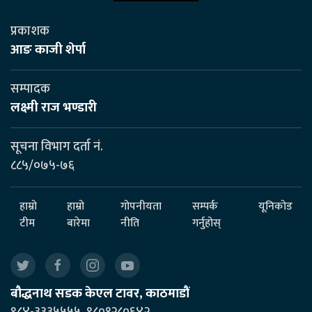
प्रकाशक
आङ काजी शेर्पा
सम्पादक
लक्ष्मी राज भण्डारी
सूचना विभाग दर्ता नं.
८८५/०७५-७६
हाम्रो
हाम्रो
गोपनीयता
सम्पर्क
यूनिकोड
टीम
बारेमा
नीति
गर्नुहोस्
बौद्धनाथ सडक केएल टावर, काठमाडौं
९८४-३३३५५५५, ९८०१२८०६४२