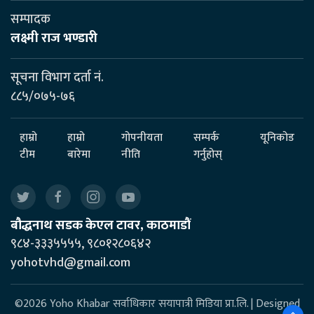
सम्पादक
लक्ष्मी राज भण्डारी
सूचना विभाग दर्ता नं.
८८५/०७५-७६
हाम्रो
हाम्रो
गोपनीयता
सम्पर्क
यूनिकोड
टीम
बारेमा
नीति
गर्नुहोस्
बौद्धनाथ सडक केएल टावर, काठमाडौं
९८४-३३३५५५५, ९८०१२८०६४२
yohotvhd@gmail.com
©2026 Yoho Khabar सर्वाधिकार सयापात्री मिडिया प्रा.लि. | Designed