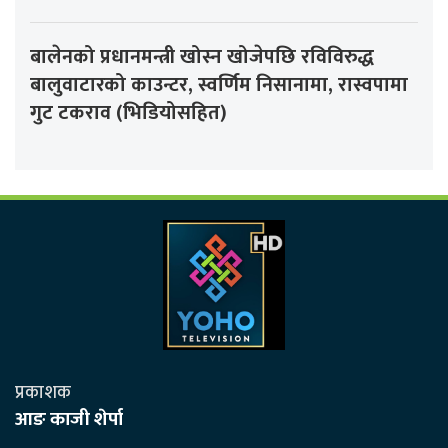
बालेनको प्रधानमन्त्री खोस्न खोजेपछि रविविरुद्ध
बालुवाटारको काउन्टर, स्वर्णिम निसानामा, रास्वपामा
गुट टकराव (भिडियोसहित)
प्रकाशक
आङ काजी शेर्पा