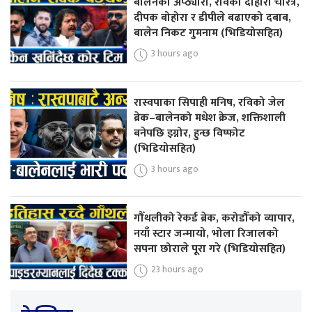
बालेनको अप्ठ्यारो, रविको दोहोरो चरित्र,
दीपक बोहोरा र डीपीले बढाएको दबाब,
बालेन निकट गुमनाम (भिडियोसहित)
3 hours ago
रास्वपाका सिपाही मनिष, रविको जेल
ब्रेक–बालेनको मधेश क्रेज, शक्तिशाली
बनेपछि इग्नोर, हुन्छ विष्फोट
(भिडियोसहित)
3 hours ago
गौँथलीको रेकर्ड ब्रेक, करोडौँको व्यापार,
नयाँ स्टार जन्मायो, भोला रिजालको
सपना छोराले पूरा गरे (भिडियोसहित)
23 hours ago