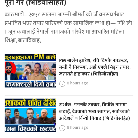
पूरा गरे (भिडियोसहित)
काठमाडोैं– २०५८ सालमा आफ्नी श्रीमतीको जीवनसंघर्षबाट
प्रभावित भएर तयार पारिएको एक सामाजिक कथा हो— ‘गौँथली’
। जुन कथालाई नेपाली समाजको परिवेशमा आधारित महिला
शिक्षा, बालविवाह,
PM बालेन ह्यारेश, रवि टिमकै काउन्टर,
मन्त्री नै निकम्मा, अझै एक्लै भिड्न तयार,
जताततै हाहाकार (भिडियोसहित)
8 hours ago
शशांक–गगनकै टक्कर, बिपीकै नाममा
लडाइँ, देउवाको भव्य स्वागत, सर्वोच्चको
आदेशले चर्कियो विवाद (भिडियोसहित)
8 hours ago