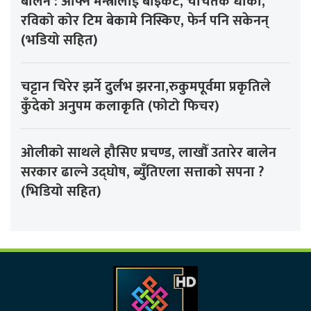
बालेन : आफ्नै मन्त्रीलाई बाइकट, चर्चितकै धोका,
रविको कोर टिम बेकामे निस्किए, फेर्न पनि सकेनन्
(भडियो सहित)
चट्टान चिरेर झर्ने दुर्लभ झरना,रुकुमपूर्वमा प्रकृतिले
कुँदेको अनुपम कलाकृति (फोटो फिचर)
ओलीको साथले हौसिए प्रचण्ड, लाखौँ उतारेर बालेन
सरकार ढाल्ने उद्घोष, ब्युँतिएला सत्ताको सपना ?
(भिडियो सहित)