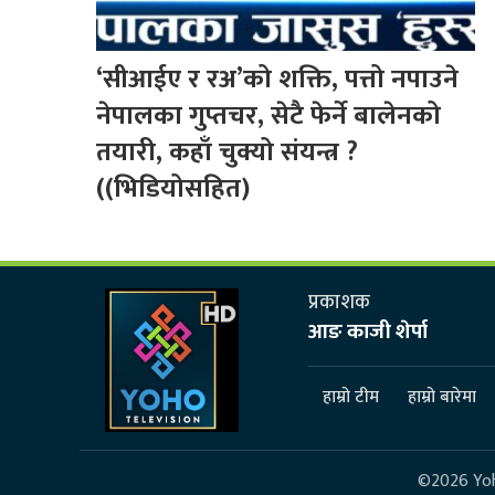
‘सीआईए र रअ’को शक्ति, पत्तो नपाउने
नेपालका गुप्तचर, सेटै फेर्ने बालेनको
तयारी, कहाँ चुक्यो संयन्त्र ?
((भिडियोसहित)
प्रकाशक
आङ काजी शेर्पा
हाम्रो टीम
हाम्रो बारेमा
©2026 Yoho