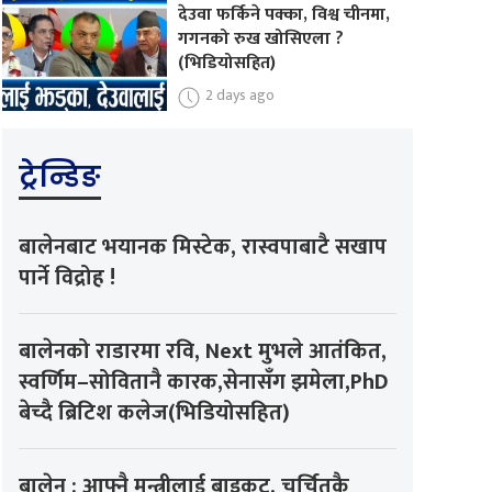
देउवा फर्किने पक्का, विश्व चीनमा,
गगनको रुख खोसिएला ?
(भिडियोसहित)
2 days ago
ट्रेन्डिङ
बालेनबाट भयानक मिस्टेक, रास्वपाबाटै सखाप
पार्ने विद्रोह !
बालेनको राडारमा रवि, Next मुभले आतंकित,
स्वर्णिम–सोवितानै कारक,सेनासँग झमेला,PhD
बेच्दै ब्रिटिश कलेज(भिडियोसहित)
बालेन : आफ्नै मन्त्रीलाई बाइकट, चर्चितकै