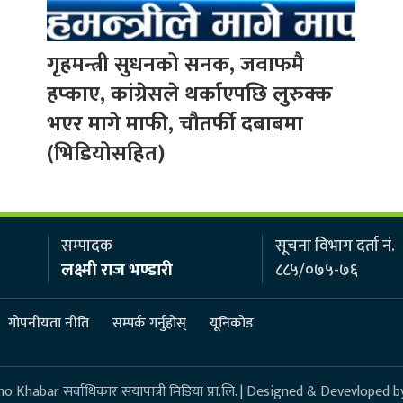
गृहमन्त्री सुधनको सनक, जवाफमै
हप्काए, कांग्रेसले थर्काएपछि लुरुक्क
भएर मागे माफी, चौतर्फी दबाबमा
(भिडियोसहित)
सम्पादक
सूचना विभाग दर्ता नं.
लक्ष्मी राज भण्डारी
८८५/०७५-७६
गोपनीयता नीति
सम्पर्क गर्नुहोस्
यूनिकोड
 Khabar सर्वाधिकार सयापात्री मिडिया प्रा.लि. | Designed & Devevloped b