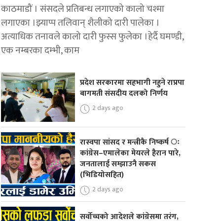
काठमाडौं । संसदले प्रतिबन्ध लगाएको कालो चश्मा
लगाएका ।झ्याप्प तलिवान् शैलीको दारी पालेका ।
अत्याधिक तनावले कालो दारी फुस्स फुलेका ।हेर्दै घमण्डी,
एक नम्बरका दम्भी, काम
प्रदेश सरकारमा सहभागी नहुने राप्रपा
बागमती संसदीय दलको निर्णय
2 days ago
रास्वपा सांसद र मन्त्रीकै निष्कर्ष ः
कांग्रेस–एमालेका मेयरले हैरान पारे,
जनतालाई सम्झाउनै सकस
(भिडियोसहित)
2 days ago
सर्वोच्चको आदेशले कांग्रेसमा तरंग,