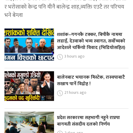
र भरोसाको केन्द्र पनि यीनै बालेन्द्र शाह,व्यक्ति एउटै तर परिचय
भने बेग्ला
शशांक–गगनकै टक्कर, बिपीकै नाममा
लडाइँ, देउवाको भव्य स्वागत, सर्वोच्चको
आदेशले चर्कियो विवाद (भिडियोसहित)
3 hours ago
बालेनबाट भयानक मिस्टेक, रास्वपाबाटै
सखाप पार्ने विद्रोह !
21 hours ago
प्रदेश सरकारमा सहभागी नहुने राप्रपा
बागमती संसदीय दलको निर्णय
2 days ago