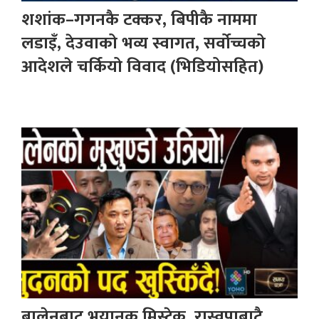
शशांक–गगनकै टक्कर, बिपीकै नाममा
लडाइँ, देउवाको भव्य स्वागत, सर्वोच्चको
आदेशले चर्कियो विवाद (भिडियोसहित)
बालेनबाट भयानक मिस्टेक, रास्वपाबाटै