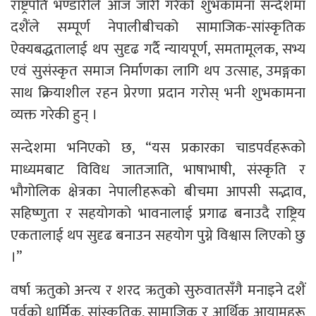
राष्ट्रपति भण्डारीले आज जारी गरेको शुभकामना सन्देशमा
दशैंले सम्पूर्ण नेपालीबीचको सामाजिक-सांस्कृतिक
ऐक्यबद्धतालाई थप सुदृढ गर्दै न्यायपूर्ण, समतामूलक, सभ्य
एवं सुसंस्कृत समाज निर्माणका लागि थप उत्साह, उमङ्गका
साथ क्रियाशील रहन प्रेरणा प्रदान गरोस् भनी शुभकामना
व्यक्त गरेकी हुन् ।
सन्देशमा भनिएको छ, “यस प्रकारका चाडपर्वहरूको
माध्यमबाट विविध जातजाति, भाषाभाषी, संस्कृति र
भौगोलिक क्षेत्रका नेपालीहरूको बीचमा आपसी सद्भाव,
सहिष्णुता र सहयोगको भावनालाई प्रगाढ बनाउदै राष्ट्रिय
एकतालाई थप सुदृढ बनाउन सहयोग पुग्ने विश्वास लिएको छु
।”
वर्षा ऋतुको अन्त्य र शरद ऋतुको सुरुवातसँगै मनाइने दशैं
पर्वको धार्मिक, सांस्कृतिक, सामाजिक र आर्थिक आयामहरू