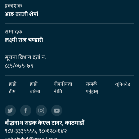
प्रकाशक
आङ काजी शेर्पा
सम्पादक
लक्ष्मी राज भण्डारी
सूचना विभाग दर्ता नं.
८८५/०७५-७६
हाम्रो
हाम्रो
गोपनीयता
सम्पर्क
यूनिकोड
टीम
बारेमा
नीति
गर्नुहोस्
बौद्धनाथ सडक केएल टावर, काठमाडौं
९८४-३३३५५५५, ९८०१२८०६४२