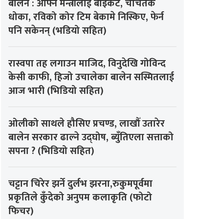
बालेन : आफ्नै मन्त्रीलाई बाइकट, चर्चितकै
धोका, रविको कोर टिम बेकामे निस्किए, फेर्न
पनि सकेनन् (भडियो सहित)
रास्वपा तह लगाउन माजिद, विनुदेखि गोविन्द
केसी काफी, हिजो उचालेका बालेन सस्मितलाई
आज भारी (भिडियो सहित)
ओलीको साथले हौसिए प्रचण्ड, लाखौँ उतारेर
बालेन सरकार ढाल्ने उद्घोष, ब्युँतिएला सत्ताको
सपना ? (भिडियो सहित)
चट्टान चिरेर झर्ने दुर्लभ झरना,रुकुमपूर्वमा
प्रकृतिले कुँदेको अनुपम कलाकृति (फोटो
फिचर)