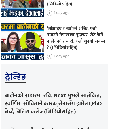
(भिडियोसहित)
1 day ago
‘सीआईए र रअ’को शक्ति, पत्तो
नपाउने नेपालका गुप्तचर, सेटै फेर्ने
बालेनको तयारी, कहाँ चुक्यो संयन्त्र
? ((भिडियोसहित)
1 day ago
ट्रेन्डिङ
बालेनको राडारमा रवि, Next मुभले आतंकित,
स्वर्णिम–सोवितानै कारक,सेनासँग झमेला,PhD
बेच्दै ब्रिटिश कलेज(भिडियोसहित)