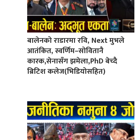
बालेनको राडारमा रवि, Next मुभले
आतंकित, स्वर्णिम–सोवितानै
कारक,सेनासँग झमेला,PhD बेच्दै
ब्रिटिश कलेज(भिडियोसहित)