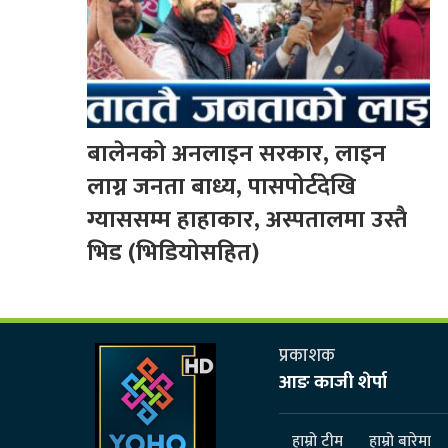
बालेनको अनलाइन सरकार, लाइन
लाग्न जनता बाध्य, पासपोर्टदेखि
ग्याससम्म हाहाकार, अस्पतालमा उस्तै
भिड (भिडियोसहित)
प्रकाशक
आङ काजी शेर्पा
हाम्रो टीम
हाम्रो बारेमा