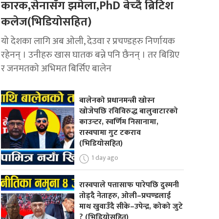
कारक,सेनासँग झमेला,PhD बेच्दै ब्रिटिश
कलेज(भिडियोसहित)
यो देशका लागि अब ओली, देउवा र प्रचण्डहरु निर्णायक
रहेनन् । उनीहरु खास घातक बन्ने पनि छैनन् । तर बिग्रिए
र जनमतको अभिमत बिर्सिए बालेन
बालेनको प्रधानमन्त्री खोस्न
खोजेपछि रविविरुद्ध बालुवाटारको
काउन्टर, स्वर्णिम निसानामा,
रास्वपामा गुट टकराव
(भिडियोसहित)
1 day ago
रास्वपाले पत्तासाफ पारेपछि दुस्मनी
तोड्दै नेताहरु, ओली–प्रचण्डलाई
माथ खुवाउँदै सीके–उपेन्द्र, कोको जुटे
? (भिडियोसहित)