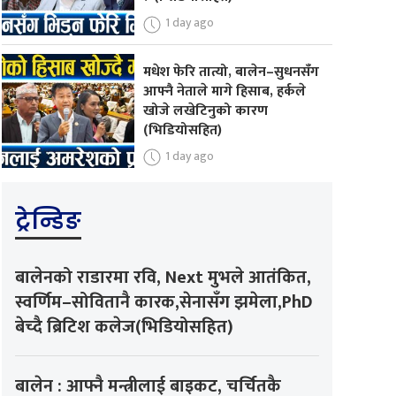
1 day ago
मधेश फेरि तात्यो, बालेन–सुधनसँग
आफ्नै नेताले मागे हिसाब, हर्कले
खोजे लखेटिनुको कारण
(भिडियोसहित)
1 day ago
ट्रेन्डिङ
बालेनको राडारमा रवि, Next मुभले आतंकित,
स्वर्णिम–सोवितानै कारक,सेनासँग झमेला,PhD
बेच्दै ब्रिटिश कलेज(भिडियोसहित)
बालेन : आफ्नै मन्त्रीलाई बाइकट, चर्चितकै