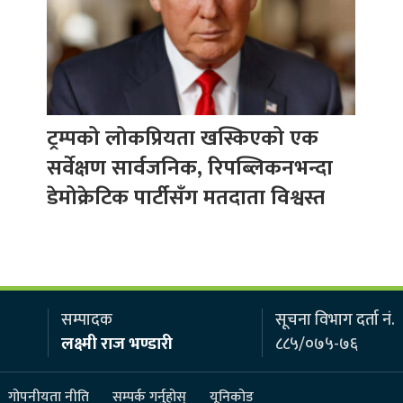
ट्रम्पको लोकप्रियता खस्किएको एक
सर्वेक्षण सार्वजनिक, रिपब्लिकनभन्दा
डेमोक्रेटिक पार्टीसँग मतदाता विश्वस्त
सम्पादक
सूचना विभाग दर्ता नं.
लक्ष्मी राज भण्डारी
८८५/०७५-७६
गोपनीयता नीति
सम्पर्क गर्नुहोस्
यूनिकोड