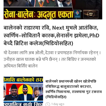
बालेनको राडारमा रवि, Next मुभले आतंकित,
स्वर्णिम–सोवितानै कारक,सेनासँग झमेला,PhD
बेच्दै ब्रिटिश कलेज(भिडियोसहित)
यो देशका लागि अब ओली, देउवा र प्रचण्डहरु निर्णायक रहेनन् ।
उनीहरु खास घातक बन्ने पनि छैनन् । तर बिग्रिए र जनमतको
अभिमत बिर्सिए बालेन
बालेनको प्रधानमन्त्री खोस्न खोजेपछि
रविविरुद्ध बालुवाटारको काउन्टर,
स्वर्णिम निसानामा, रास्वपामा गुट टकराव
(भिडियोसहित)
1 day ago