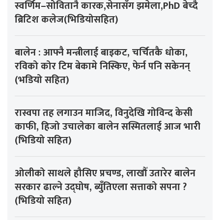
स्वर्णिम–सोवितानै कारक,सेनासँग झमेला,PhD बेच्दै
ब्रिटिश कलेज(भिडियोसहित)
बालेन : आफ्नै मन्त्रीलाई बाइकट, चर्चितकै धोका,
रविको कोर टिम बेकामे निस्किए, फेर्न पनि सकेनन्
(भडियो सहित)
रास्वपा तह लगाउन माजिद, विनुदेखि गोविन्द केसी
काफी, हिजो उचालेका बालेन सस्मितलाई आज भारी
(भिडियो सहित)
ओलीको साथले हौसिए प्रचण्ड, लाखौँ उतारेर बालेन
सरकार ढाल्ने उद्घोष, ब्युँतिएला सत्ताको सपना ?
(भिडियो सहित)