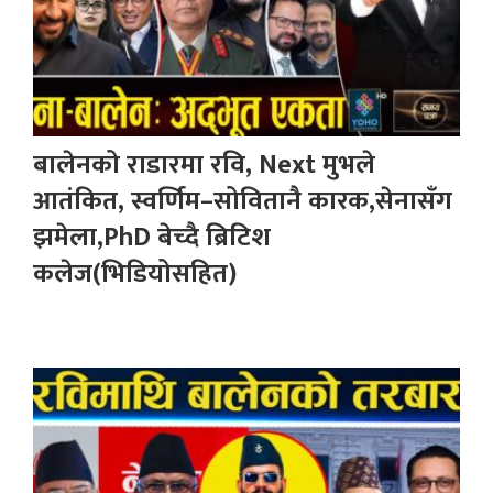
बालेनको राडारमा रवि, Next मुभले
आतंकित, स्वर्णिम–सोवितानै कारक,सेनासँग
झमेला,PhD बेच्दै ब्रिटिश
कलेज(भिडियोसहित)