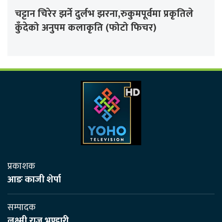
चट्टान चिरेर झर्ने दुर्लभ झरना,रुकुमपूर्वमा प्रकृतिले
कुँदेको अनुपम कलाकृति (फोटो फिचर)
प्रकाशक
आङ काजी शेर्पा
सम्पादक
लक्ष्मी राज भण्डारी