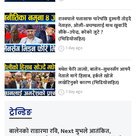
रास्वपाले पत्तासाफ पारेपछि दुस्मनी तोड्दै
नेताहरु, ओली–प्रचण्डलाई माथ खुवाउँदै
सीके–उपेन्द्र, कोको जुटे ?
(भिडियोसहित)
1 day ago
मधेश फेरि तात्यो, बालेन–सुधनसँग आफ्नै
नेताले मागे हिसाब, हर्कले खोजे
लखेटिनुको कारण (भिडियोसहित)
1 day ago
ट्रेन्डिङ
बालेनको राडारमा रवि, Next मुभले आतंकित,